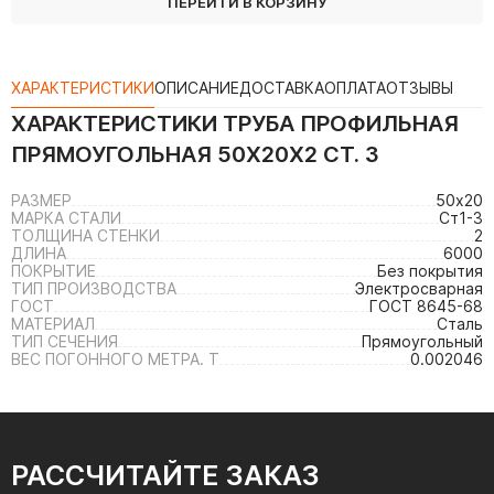
ПЕРЕЙТИ В КОРЗИНУ
ХАРАКТЕРИСТИКИ
ОПИСАНИЕ
ДОСТАВКА
ОПЛАТА
ОТЗЫВЫ
ХАРАКТЕРИСТИКИ
ТРУБА ПРОФИЛЬНАЯ
ПРЯМОУГОЛЬНАЯ 50Х20Х2 СТ. 3
РАЗМЕР
50х20
МАРКА СТАЛИ
Ст1-3
ТОЛЩИНА СТЕНКИ
2
ДЛИНА
6000
ПОКРЫТИЕ
Без покрытия
ТИП ПРОИЗВОДСТВА
Электросварная
ГОСТ
ГОСТ 8645-68
МАТЕРИАЛ
Сталь
ТИП СЕЧЕНИЯ
Прямоугольный
ВЕС ПОГОННОГО МЕТРА. Т
0.002046
РАССЧИТАЙТЕ ЗАКАЗ