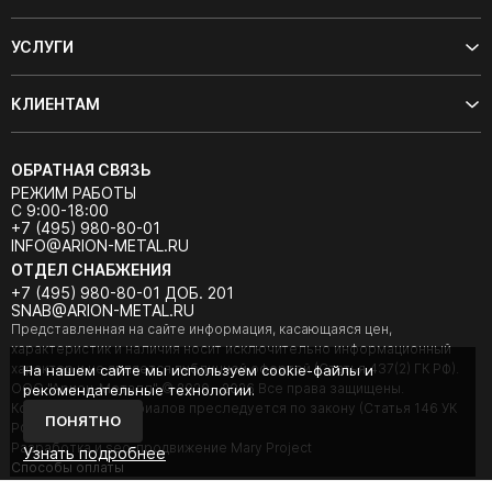
УСЛУГИ
КЛИЕНТАМ
ОБРАТНАЯ СВЯЗЬ
РЕЖИМ РАБОТЫ
С 9:00-18:00
+7 (495) 980-80-01
INFO@ARION-METAL.RU
ОТДЕЛ СНАБЖЕНИЯ
+7 (495) 980-80-01 ДОБ. 201
SNAB@ARION-METAL.RU
Представленная на сайте информация, касающаяся цен,
характеристик и наличия носит исключительно информационный
характер и не является публичной офертой (Статья 437(2) ГК РФ).
На нашем сайте мы используем cookie-файлы и
ООО "Арион-Металл" © 2020 - 2026 Все права защищены.
рекомендательные технологии.
Копирование материалов преследуется по закону (Статья 146 УК
ПОНЯТНО
РФ).
Разработка и seo-продвижение Mary Project
Узнать подробнее
Cпособы оплаты