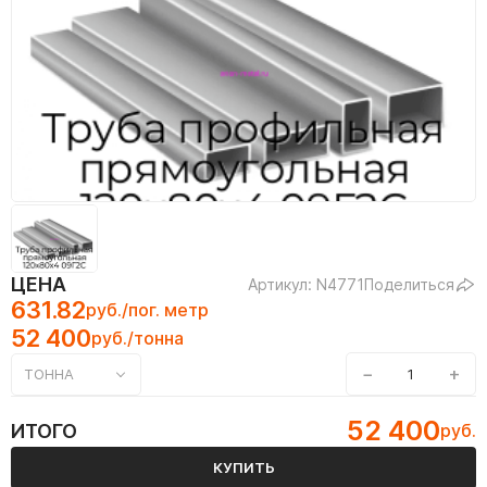
ЦЕНА
Артикул: N4771
Поделиться
631.82
руб./пог. метр
52 400
руб./тонна
−
+
ТОННА
52 400
ИТОГО
руб.
КУПИТЬ