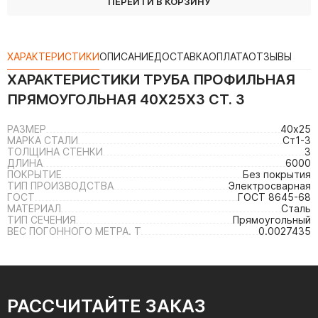
ПЕРЕЙТИ В КОРЗИНУ
ХАРАКТЕРИСТИКИ
ОПИСАНИЕ
ДОСТАВКА
ОПЛАТА
ОТЗЫВЫ
ХАРАКТЕРИСТИКИ
ТРУБА ПРОФИЛЬНАЯ
ПРЯМОУГОЛЬНАЯ 40Х25Х3 СТ. 3
РАЗМЕР
40х25
МАРКА СТАЛИ
Ст1-3
ТОЛЩИНА СТЕНКИ
3
ДЛИНА
6000
ПОКРЫТИЕ
Без покрытия
ТИП ПРОИЗВОДСТВА
Электросварная
ГОСТ
ГОСТ 8645-68
МАТЕРИАЛ
Сталь
ТИП СЕЧЕНИЯ
Прямоугольный
ВЕС ПОГОННОГО МЕТРА. Т
0.0027435
РАССЧИТАЙТЕ ЗАКАЗ