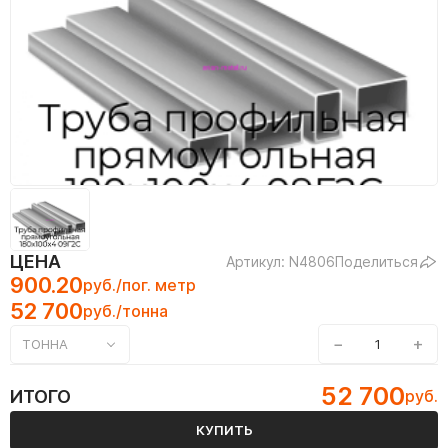
ЦЕНА
Артикул: N4806
Поделиться
900.20
руб./пог. метр
52 700
руб./тонна
−
+
ТОННА
52 700
ИТОГО
руб.
КУПИТЬ