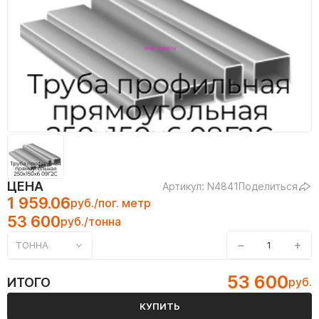
ЦЕНА
Артикул: N4841
Поделиться
1 959.06
руб./пог. метр
53 600
руб./тонна
−
+
ТОННА
53 600
ИТОГО
руб.
КУПИТЬ