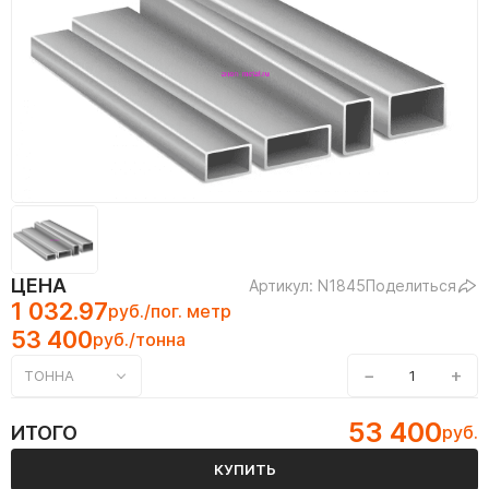
ЦЕНА
Артикул: N1845
Поделиться
1 032.97
руб./пог. метр
53 400
руб./тонна
−
+
ТОННА
53 400
ИТОГО
руб.
КУПИТЬ