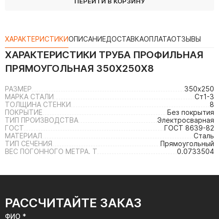
ПЕРЕЙТИ В КОРЗИНУ
ХАРАКТЕРИСТИКИ
ОПИСАНИЕ
ДОСТАВКА
ОПЛАТА
ОТЗЫВЫ
ХАРАКТЕРИСТИКИ
ТРУБА ПРОФИЛЬНАЯ
ПРЯМОУГОЛЬНАЯ 350Х250Х8
РАЗМЕР
350х250
МАРКА СТАЛИ
Ст1-3
ТОЛЩИНА СТЕНКИ
8
ПОКРЫТИЕ
Без покрытия
ТИП ПРОИЗВОДСТВА
Электросварная
ГОСТ
ГОСТ 8639-82
МАТЕРИАЛ
Сталь
ТИП СЕЧЕНИЯ
Прямоугольный
ВЕС ПОГОННОГО МЕТРА. Т
0.0733504
РАССЧИТАЙТЕ ЗАКАЗ
ФИО *