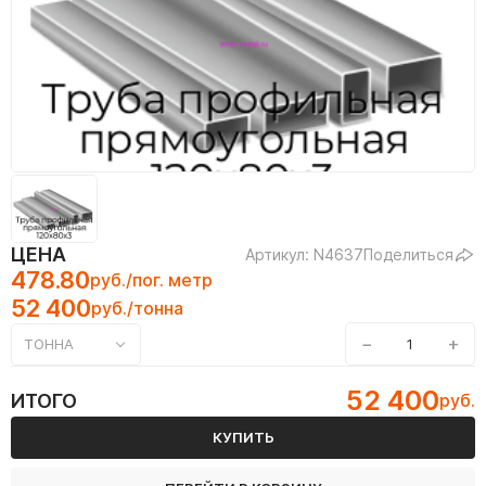
ЦЕНА
Артикул: N4637
Поделиться
478.80
руб./пог. метр
52 400
руб./тонна
−
+
ТОННА
52 400
ИТОГО
руб.
КУПИТЬ