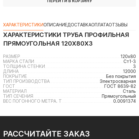
ПЕРЕЙТИ В КОРЗИНУ
ХАРАКТЕРИСТИКИ
ОПИСАНИЕ
ДОСТАВКА
ОПЛАТА
ОТЗЫВЫ
ХАРАКТЕРИСТИКИ
ТРУБА ПРОФИЛЬНАЯ
ПРЯМОУГОЛЬНАЯ 120Х80Х3
РАЗМЕР
120х80
МАРКА СТАЛИ
Ст1-3
ТОЛЩИНА СТЕНКИ
3
ДЛИНА
12000
ПОКРЫТИЕ
Без покрытия
ТИП ПРОИЗВОДСТВА
Электросварная
ГОСТ
ГОСТ 8639-82
МАТЕРИАЛ
Сталь
ТИП СЕЧЕНИЯ
Прямоугольный
ВЕС ПОГОННОГО МЕТРА. Т
0.0091374
РАССЧИТАЙТЕ ЗАКАЗ