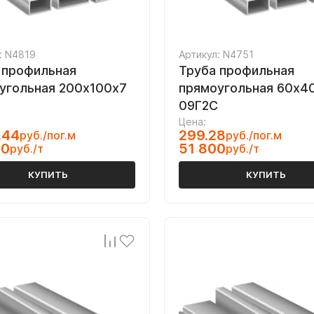
: N4819
Артикул: N4751
 профильная
Труба профильная
угольная 200х100х7
прямоугольная 60х4
09Г2С
Цена:
.44
299.28
руб./пог.м
руб./пог.м
00
51 800
руб./т
руб./т
КУПИТЬ
КУПИТЬ