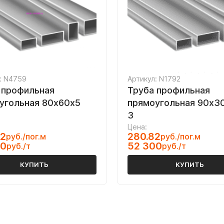
: N4759
Артикул: N1792
 профильная
Труба профильная
угольная 80х60х5
прямоугольная 90х30
3
Цена:
72
280.82
руб./пог.м
руб./пог.м
00
52 300
руб./т
руб./т
КУПИТЬ
КУПИТЬ