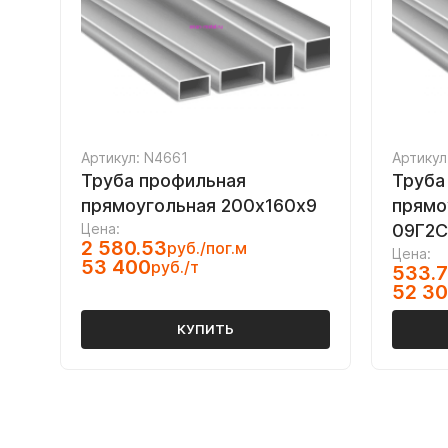
Артикул: N4661
Артикул
Труба профильная
Труба
прямоугольная 200х160х9
прямо
Цена:
09Г2С
2 580.53
руб./пог.м
Цена:
53 400
руб./т
533.
52 3
КУПИТЬ