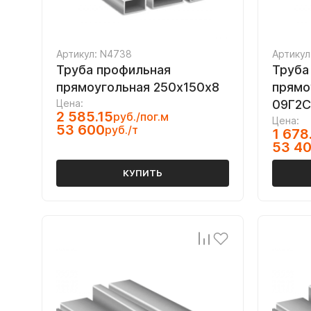
Артикул: N4738
Артикул
Труба профильная
Труба
прямоугольная 250х150х8
прямо
Цена:
09Г2С
2 585.15
руб./пог.м
Цена:
53 600
руб./т
1 678
53 4
КУПИТЬ