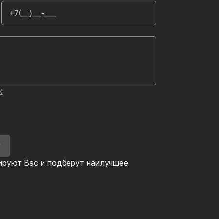
х
У
ируют Вас и подберут наилучшее