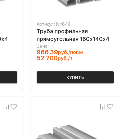
Артикул: N4648
Труба профильная
0х4
прямоугольная 160х140х4
Цена:
966.39
руб./пог.м
52 700
руб./т
КУПИТЬ