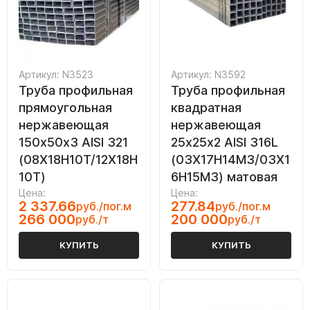
Артикул: N3523
Артикул: N3592
Труба профильная
Труба профильная
прямоугольная
квадратная
нержавеющая
нержавеющая
150х50х3 AISI 321
25х25х2 AISI 316L
(08Х18Н10Т/12Х18Н
(03Х17Н14М3/03Х1
10Т)
6Н15М3) матовая
Цена:
Цена:
2 337.66
277.84
руб./пог.м
руб./пог.м
266 000
200 000
руб./т
руб./т
КУПИТЬ
КУПИТЬ