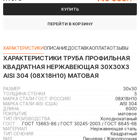
КУПИТЬ
ПЕРЕЙТИ В КОРЗИНУ
ХАРАКТЕРИСТИКИ
ОПИСАНИЕ
ДОСТАВКА
ОПЛАТА
ОТЗЫВЫ
ХАРАКТЕРИСТИКИ
ТРУБА ПРОФИЛЬНАЯ
КВАДРАТНАЯ НЕРЖАВЕЮЩАЯ 30Х30Х3
AISI 304 (08Х18Н10) МАТОВАЯ
РАЗМЕР
30х30
ТОЛЩИНА СТЕНКИ
3
МАРКА СТАЛИ ГОСТ (РОССИЯ)
08Х18Н10
МАРКА СТАЛИ AISI (США)
AISI 304
ДЛИНА
6000
ПОКРЫТИЕ
матовое
ТИП ПРОИЗВОДСТВА
Холоднокатаный
ГОСТ
ГОСТ 13663-86 / ГОСТ 30245-2003 / ГОСТ 8645-68
МАТЕРИАЛ
Нержавеющая сталь
ТИП СЕЧЕНИЯ
Квадратный
ВИД
Пищевая / Жаропрочная