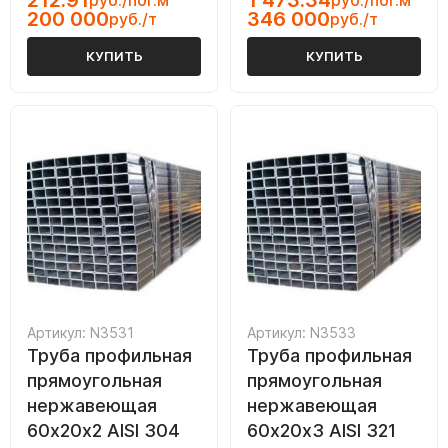
212.91
1 473.34
руб./пог.м
руб./пог.м
200 000
346 000
руб./т
руб./т
КУПИТЬ
КУПИТЬ
Артикул: N3531
Артикул: N3533
Труба профильная
Труба профильная
прямоугольная
прямоугольная
нержавеющая
нержавеющая
60х20х2 AISI 304
60х20х3 AISI 321