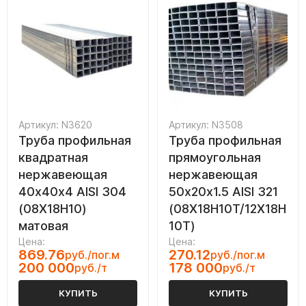
Артикул: N3620
Артикул: N3508
Труба профильная
Труба профильная
квадратная
прямоугольная
нержавеющая
нержавеющая
40х40х4 AISI 304
50х20х1.5 AISI 321
(08Х18Н10)
(08Х18Н10Т/12Х18Н
матовая
10Т)
Цена:
Цена:
869.76
270.12
руб./пог.м
руб./пог.м
200 000
178 000
руб./т
руб./т
КУПИТЬ
КУПИТЬ