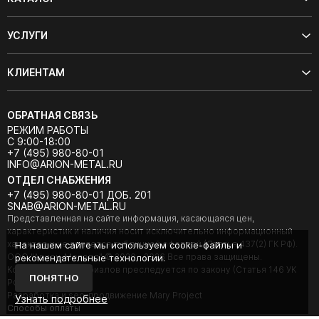
УСЛУГИ
КЛИЕНТАМ
ОБРАТНАЯ СВЯЗЬ
РЕЖИМ РАБОТЫ
С 9:00-18:00
+7 (495) 980-80-01
INFO@ARION-METAL.RU
ОТДЕЛ СНАБЖЕНИЯ
+7 (495) 980-80-01 ДОБ. 201
SNAB@ARION-METAL.RU
Представленная на сайте информация, касающаяся цен,
характеристик и наличия носит исключительно информационный
характер и не является публичной офертой (Статья 437(2) ГК РФ).
На нашем сайте мы используем cookie-файлы и
ООО "Арион-Металл" © 2020 - 2026 Все права защищены.
рекомендательные технологии.
Копирование материалов преследуется по закону (Статья 146 УК
ПОНЯТНО
РФ).
Разработка и seo-продвижение Mary Project
Узнать подробнее
Cпособы оплаты