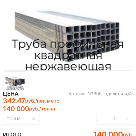
ЦЕНА
Артикул: N3606
Поделиться
342.47
руб./пог. метр
140 000
руб./тонна
−
+
ТОННА
140 000
ИТОГО
руб.