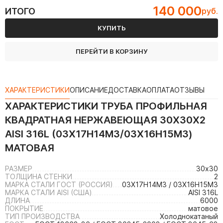
140 000
ИТОГО
руб.
КУПИТЬ
ПЕРЕЙТИ В КОРЗИНУ
ХАРАКТЕРИСТИКИ
ОПИСАНИЕ
ДОСТАВКА
ОПЛАТА
ОТЗЫВЫ
ХАРАКТЕРИСТИКИ
ТРУБА ПРОФИЛЬНАЯ
КВАДРАТНАЯ НЕРЖАВЕЮЩАЯ 30Х30Х2
AISI 316L (03Х17Н14М3/03Х16Н15М3)
МАТОВАЯ
РАЗМЕР
30х30
ТОЛЩИНА СТЕНКИ
2
МАРКА СТАЛИ ГОСТ (РОССИЯ)
03Х17Н14М3 / 03Х16Н15М3
МАРКА СТАЛИ AISI (США)
AISI 316L
ДЛИНА
6000
ПОКРЫТИЕ
матовое
ТИП ПРОИЗВОДСТВА
Холоднокатаный