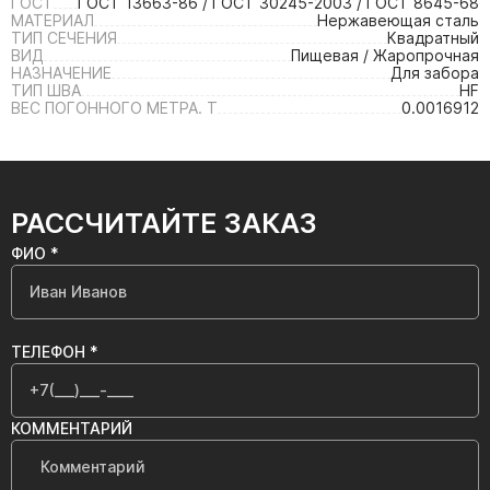
ГОСТ
ГОСТ 13663-86 / ГОСТ 30245-2003 / ГОСТ 8645-68
МАТЕРИАЛ
Нержавеющая сталь
ТИП СЕЧЕНИЯ
Квадратный
ВИД
Пищевая / Жаропрочная
НАЗНАЧЕНИЕ
Для забора
ТИП ШВА
HF
ВЕС ПОГОННОГО МЕТРА. Т
0.0016912
РАССЧИТАЙТЕ ЗАКАЗ
ФИО *
ТЕЛЕФОН *
КОММЕНТАРИЙ