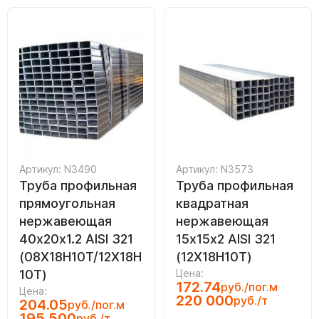
Артикул: N3490
Артикул: N3573
Труба профильная
Труба профильная
прямоугольная
квадратная
нержавеющая
нержавеющая
40х20х1.2 AISI 321
15х15х2 AISI 321
(08Х18Н10Т/12Х18Н
(12Х18Н10Т)
10Т)
Цена:
172.74
руб./пог.м
Цена:
220 000
руб./т
204.05
руб./пог.м
195 500
руб./т