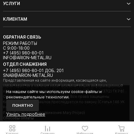
УСЛУГИ
КЛИЕНТАМ
ОБРАТНАЯ СВЯЗЬ
РЕЖИМ РАБОТЫ
С 9:00-18:00
+7 (495) 980-80-01
INFO@ARION-METAL.RU
ОТДЕЛ СНАБЖЕНИЯ
+7 (495) 980-80-01 ДОБ. 201
SNAB@ARION-METAL.RU
Представленная на сайте информация, касающаяся цен,
характеристик и наличия носит исключительно информационный
характер и не является публичной офертой (Статья 437(2) ГК РФ).
На нашем сайте мы используем cookie-файлы и
ООО "Арион-Металл" © 2020 - 2026 Все права защищены.
рекомендательные технологии.
Копирование материалов преследуется по закону (Статья 146 УК
ПОНЯТНО
РФ).
Разработка и seo-продвижение Mary Project
Узнать подробнее
Cпособы оплаты
Каталог
Сравнить
Избранное
Корзина