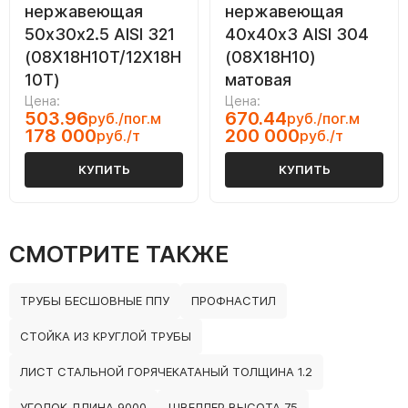
нержавеющая
нержавеющая
50х30х2.5 AISI 321
40х40х3 AISI 304
(08Х18Н10Т/12Х18Н
(08Х18Н10)
10Т)
матовая
Цена:
Цена:
503.96
670.44
руб./пог.м
руб./пог.м
178 000
200 000
руб./т
руб./т
КУПИТЬ
КУПИТЬ
СМОТРИТЕ ТАКЖЕ
ТРУБЫ БЕСШОВНЫЕ ППУ
ПРОФНАСТИЛ
СТОЙКА ИЗ КРУГЛОЙ ТРУБЫ
ЛИСТ СТАЛЬНОЙ ГОРЯЧЕКАТАНЫЙ ТОЛЩИНА 1.2
УГОЛОК ДЛИНА 9000
ШВЕЛЛЕР ВЫСОТА 75