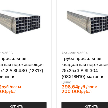
: N3608
Артикул: N3594
 профильная
Труба профильная
атная нержавеющая
квадратная нержав
1.2 AISI 430 (12Х17)
25х25х3 AISI 304
ванная
(08Х18Н10) матовая
Цена:
2
398.64
руб./пог.м
руб./пог.м
000
200 000
руб./т
руб./т
КУПИТЬ
КУПИТЬ