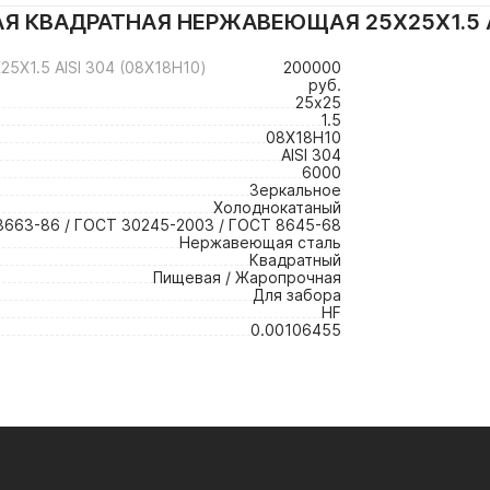
Я КВАДРАТНАЯ НЕРЖАВЕЮЩАЯ 25Х25Х1.5 AI
1.5 AISI 304 (08Х18Н10)
200000
руб.
25х25
1.5
08Х18Н10
AISI 304
6000
Зеркальное
Холоднокатаный
3663-86 / ГОСТ 30245-2003 / ГОСТ 8645-68
Нержавеющая сталь
Квадратный
Пищевая / Жаропрочная
Для забора
HF
0.00106455