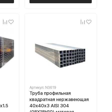
Артикул: N3619
Труба профильная
квадратная нержавеющая
х1.5
40х40х3 AISI 304
(08Х18Н10) матовая