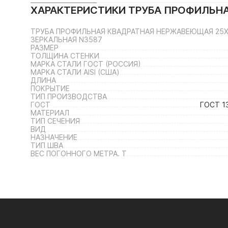
ХАРАКТЕРИСТИКИ
ТРУБА ПРОФИЛЬНА
ТРУБА ПРОФИЛЬНАЯ КВАДРАТНАЯ НЕРЖАВЕЮЩАЯ 25Х25Х
ЗЕРКАЛЬНАЯ N3587
РАЗМЕР
ТОЛЩИНА СТЕНКИ
МАРКА СТАЛИ ГОСТ (РОССИЯ)
МАРКА СТАЛИ AISI (США)
ДЛИНА
ПОКРЫТИЕ
ТИП ПРОИЗВОДСТВА
ГОСТ
ГОСТ 1
МАТЕРИАЛ
ТИП СЕЧЕНИЯ
ВИД
НАЗНАЧЕНИЕ
ТИП ШВА
ВЕС ПОГОННОГО МЕТРА. Т