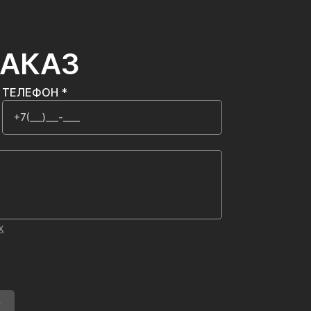
ЗАКАЗ
ТЕЛЕФОН *
х
У