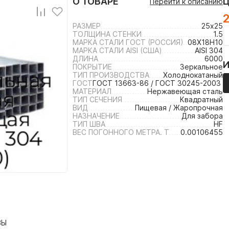
О ТОВАРЕ
Перейти к описанию
2
РАЗМЕР
25х25
ТОЛЩИНА СТЕНКИ
1.5
МАРКА СТАЛИ ГОСТ (РОССИЯ)
08Х18Н10
МАРКА СТАЛИ AISI (США)
AISI 304
ДЛИНА
6000
ПОКРЫТИЕ
Зеркальное
ТИП ПРОИЗВОДСТВА
Холоднокатаный
ГОСТ
ГОСТ 13663-86 / ГОСТ 30245-2003 /
МАТЕРИАЛ
Нержавеющая сталь
ТИП СЕЧЕНИЯ
Квадратный
ВИД
Пищевая / Жаропрочная
НАЗНАЧЕНИЕ
Для забора
ТИП ШВА
HF
ВЕС ПОГОННОГО МЕТРА. Т
0.00106455
ВЫ