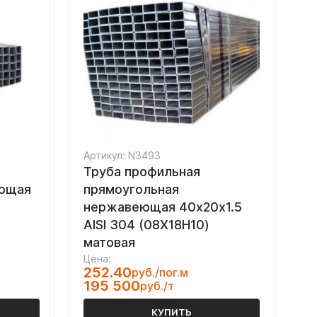
Артикул: N3493
Труба профильная
еющая
прямоугольная
нержавеющая 40х20х1.5
AISI 304 (08Х18Н10)
матовая
Цена:
252.40
руб./пог.м
195 500
руб./т
КУПИТЬ