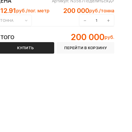
ЦЕНА
Артикул: N3587
Поделиться
12.91
200 000
руб./пог. метр
руб./тонна
−
+
ТОННА
200 000
ИТОГО
руб.
 ГОСТ 8645-68
КУПИТЬ
ПЕРЕЙТИ В КОРЗИНУ