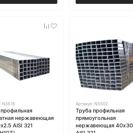
: N3618
Артикул: N3502
 профильная
Труба профильная
атная нержавеющая
прямоугольная
2.5 AISI 321
нержавеющая 40х30
8Н10Т)
AISI 321