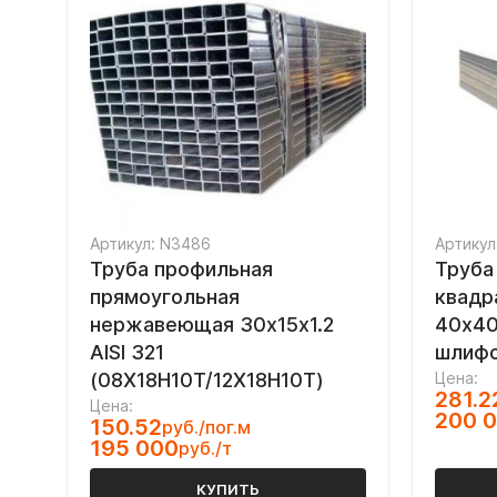
Артикул: N3486
Артикул
Труба профильная
Труба
прямоугольная
квадр
нержавеющая 30х15х1.2
40х40х
AISI 321
шлифо
(08Х18Н10Т/12Х18Н10Т)
Цена:
281.2
Цена:
200 
150.52
руб./пог.м
195 000
руб./т
КУПИТЬ