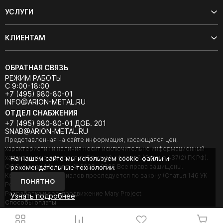
УСЛУГИ
КЛИЕНТАМ
ОБРАТНАЯ СВЯЗЬ
РЕЖИМ РАБОТЫ
С 9:00-18:00
+7 (495) 980-80-01
INFO@ARION-METAL.RU
ОТДЕЛ СНАБЖЕНИЯ
+7 (495) 980-80-01 ДОБ. 201
SNAB@ARION-METAL.RU
Представленная на сайте информация, касающаяся цен,
характеристик и наличия носит исключительно информационный
характер и не является публичной офертой (Статья 437(2) ГК РФ).
На нашем сайте мы используем cookie-файлы и
ООО "Арион-Металл" © 2020 - 2026 Все права защищены.
рекомендательные технологии.
Копирование материалов преследуется по закону (Статья 146 УК
ПОНЯТНО
РФ).
Разработка и seo-продвижение Mary Project
Узнать подробнее
Cпособы оплаты