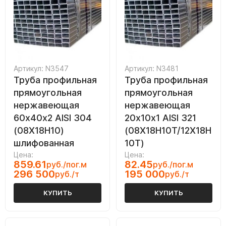
Артикул: N3547
Артикул: N3481
Труба профильная
Труба профильная
прямоугольная
прямоугольная
нержавеющая
нержавеющая
60х40х2 AISI 304
20х10х1 AISI 321
(08Х18Н10)
(08Х18Н10Т/12Х18Н
шлифованная
10Т)
Цена:
Цена:
859.61
82.45
руб./пог.м
руб./пог.м
296 500
195 000
руб./т
руб./т
КУПИТЬ
КУПИТЬ