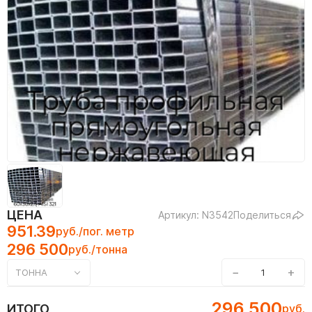
ЦЕНА
Артикул: N3542
Поделиться
951.39
руб./пог. метр
296 500
руб./тонна
−
+
ТОННА
296 500
ИТОГО
руб.