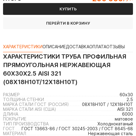
КУПИТЬ
ПЕРЕЙТИ В КОРЗИНУ
ХАРАКТЕРИСТИКИ
ОПИСАНИЕ
ДОСТАВКА
ОПЛАТА
ОТЗЫВЫ
ХАРАКТЕРИСТИКИ
ТРУБА ПРОФИЛЬНАЯ
ПРЯМОУГОЛЬНАЯ НЕРЖАВЕЮЩАЯ
60Х30Х2.5 AISI 321
(08Х18Н10Т/12Х18Н10Т)
РАЗМЕР
60х30
ТОЛЩИНА СТЕНКИ
2.5
МАРКА СТАЛИ ГОСТ (РОССИЯ)
08Х18Н10Т / 12Х18Н10Т
МАРКА СТАЛИ AISI (США)
AISI 321
ДЛИНА
6000
ПОКРЫТИЕ
матовое
ТИП ПРОИЗВОДСТВА
Холоднокатаный
ГОСТ
ГОСТ 13663-86 / ГОСТ 30245-2003 / ГОСТ 8645-68
МАТЕРИАЛ
Нержавеющая сталь