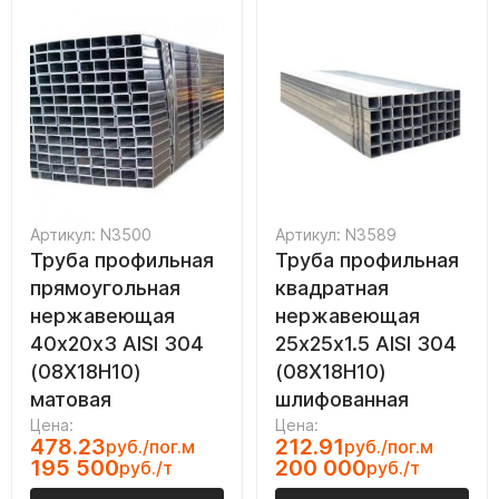
Артикул: N3500
Артикул: N3589
Труба профильная
Труба профильная
прямоугольная
квадратная
нержавеющая
нержавеющая
40х20х3 AISI 304
25х25х1.5 AISI 304
(08Х18Н10)
(08Х18Н10)
матовая
шлифованная
Цена:
Цена:
478.23
212.91
руб./пог.м
руб./пог.м
195 500
200 000
руб./т
руб./т