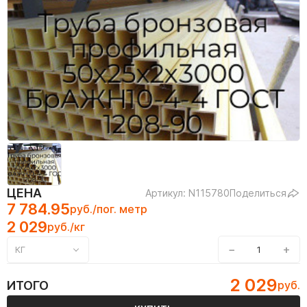
ЦЕНА
Артикул: N115780
Поделиться
7 784.95
руб./пог. метр
2 029
руб./кг
−
+
КГ
2 029
ИТОГО
руб.