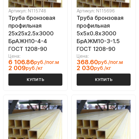
Артикул: N115748
Артикул: N115696
Труба бронзовая
Труба бронзовая
профильная
профильная
25х25х2.5х3000
5х5х0.8х3000
БрАЖН10-4-4
БрАЖМ10-3-1.5
ГОСТ 1208-90
ГОСТ 1208-90
Цена:
Цена:
6 106.86
368.60
руб./пог.м
руб./пог.м
2 009
2 030
руб./кг
руб./кг
КУПИТЬ
КУПИТЬ