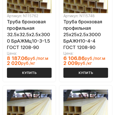
Артикул: N115762
Артикул: N115748
Труба бронзовая
Труба бронзовая
профильная
профильная
32.5х32.5х2.5х300
25х25х2.5х3000
0 БрАЖМц10-3-1.5
БрАЖН10-4-4
ГОСТ 1208-90
ГОСТ 1208-90
Цена:
Цена:
8 187.06
6 106.86
руб./пог.м
руб./пог.м
2 020
2 009
руб./кг
руб./кг
КУПИТЬ
КУПИТЬ