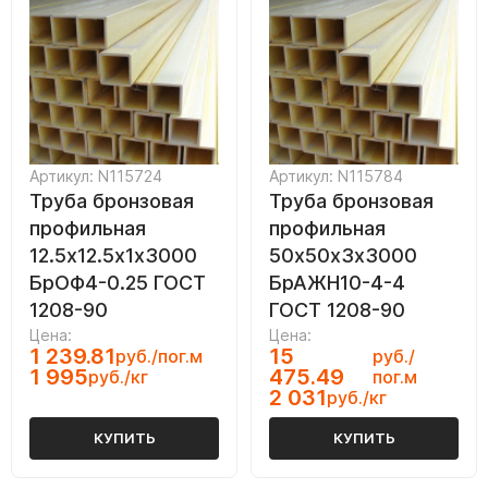
Артикул: N115724
Артикул: N115784
Труба бронзовая
Труба бронзовая
профильная
профильная
12.5х12.5х1х3000
50х50х3х3000
БрОФ4-0.25 ГОСТ
БрАЖН10-4-4
1208-90
ГОСТ 1208-90
Цена:
Цена:
1 239.81
15
руб./пог.м
руб./
1 995
475.49
руб./кг
пог.м
2 031
руб./кг
КУПИТЬ
КУПИТЬ