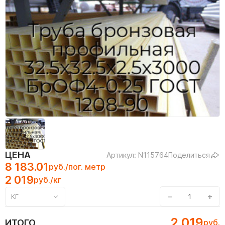
ЦЕНА
Артикул: N115764
Поделиться
8 183.01
руб./пог. метр
2 019
руб./кг
−
+
КГ
2 019
ИТОГО
руб.