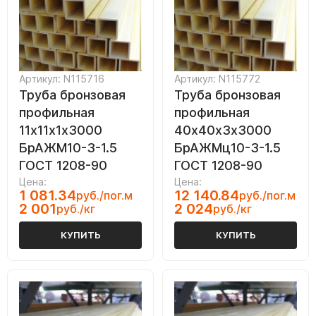
Артикул: N115716
Артикул: N115772
Труба бронзовая
Труба бронзовая
профильная
профильная
11х11х1х3000
40х40х3х3000
БрАЖМ10-3-1.5
БрАЖМц10-3-1.5
ГОСТ 1208-90
ГОСТ 1208-90
Цена:
Цена:
1 081.34
12 140.84
руб./пог.м
руб./пог.м
2 001
2 024
руб./кг
руб./кг
КУПИТЬ
КУПИТЬ