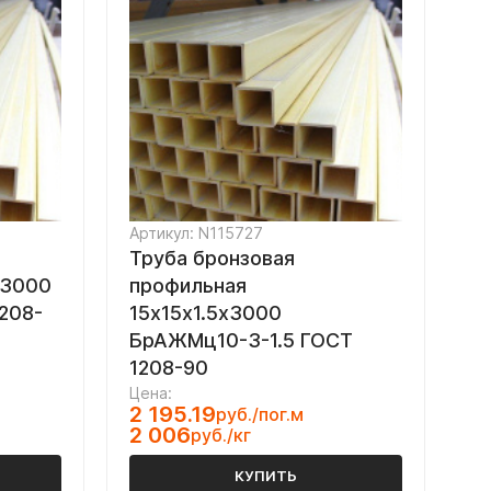
Артикул: N115727
Труба бронзовая
х3000
профильная
208-
15х15х1.5х3000
БрАЖМц10-3-1.5 ГОСТ
1208-90
Цена:
2 195.19
руб./пог.м
2 006
руб./кг
КУПИТЬ