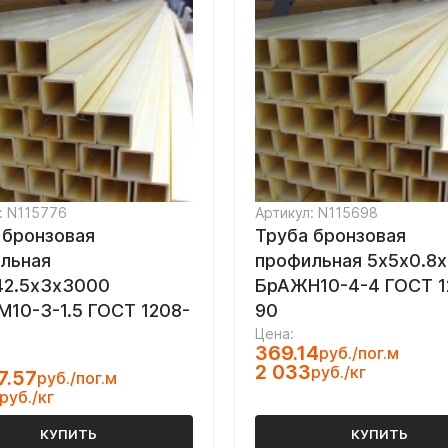
: N115776
Артикул: N115698
 бронзовая
Труба бронзовая
льная
профильная 5х5х0.8
42.5х3х3000
БрАЖН10-4-4 ГОСТ 1
10-3-1.5 ГОСТ 1208-
90
Цена:
369.14
руб./пог.м
2 033
руб./кг
7.57
руб./пог.м
руб./кг
КУПИТЬ
КУПИТЬ