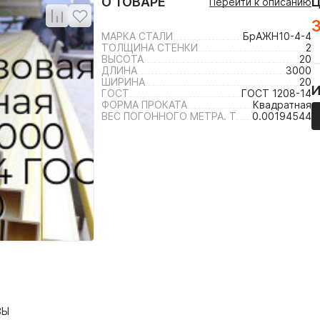
О ТОВАРЕ
Перейти к описанию
3
МАРКА СТАЛИ
БрАЖН10-4-4
ТОЛЩИНА СТЕНКИ
2
ВЫСОТА
20
ДЛИНА
3000
ШИРИНА
20
ГОСТ
ГОСТ 1208-14
ФОРМА ПРОКАТА
Квадратная
ВЕС ПОГОННОГО МЕТРА. Т
0.00194544
ВЫ