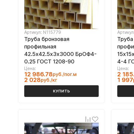
Артикул: N115779
Артикул
Труба бронзовая
Труба
профильная
профи
42.5х42.5х3х3000 БрОФ4-
15х15
0.25 ГОСТ 1208-90
4-4 Г
Цена:
Цена:
12 986.78
2 185
руб./пог.м
2 028
1 997
руб./кг
КУПИТЬ