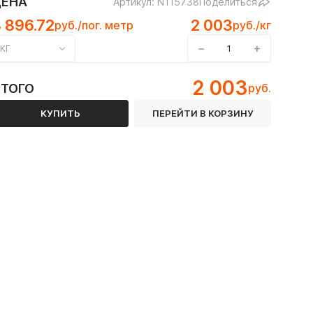
ЦЕНА
Артикул: N115738
Поделиться
 896.72
2 003
руб./пог. метр
руб./кг
−
+
КГ
2 003
ИТОГО
руб.
КУПИТЬ
ПЕРЕЙТИ В КОРЗИНУ