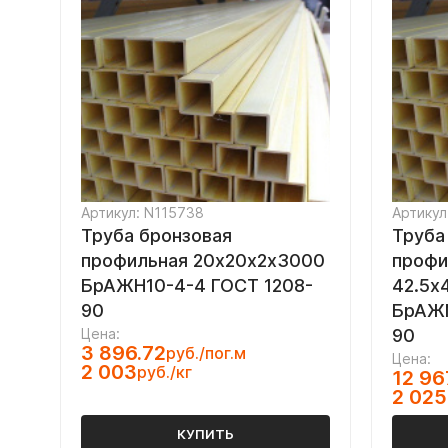
Артикул: N115738
Артикул
Труба бронзовая
Труба
профильная 20х20х2х3000
профи
БрАЖН10-4-4 ГОСТ 1208-
42.5х
90
БрАЖМ
Цена:
90
3 896.72
руб./пог.м
Цена:
2 003
руб./кг
12 96
2 025
КУПИТЬ