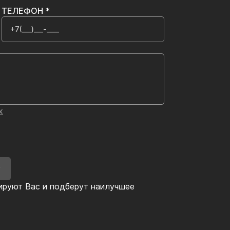
ТЕЛЕФОН *
х
У
ируют Вас и подберут наилучшее