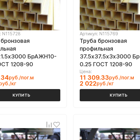
: N115728
Артикул: N115769
 бронзовая
Труба бронзовая
льная
профильная
х1.5х3000 БрАЖН10-
37.5х37.5х3х3000 Б
ОСТ 1208-90
0.25 ГОСТ 1208-90
Цена:
.34
11 309.33
руб./пог.м
руб./пог.м
2 022
руб./кг
руб./кг
КУПИТЬ
КУПИТЬ