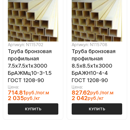
Артикул: N115702
Артикул: N115708
Труба бронзовая
Труба бронзовая
профильная
профильная
7.5х7.5х1х3000
8.5х8.5х1х3000
БрАЖМц10-3-1.5
БрАЖН10-4-4
ГОСТ 1208-90
ГОСТ 1208-90
Цена:
Цена:
714.81
827.62
руб./пог.м
руб./пог.м
2 035
2 042
руб./кг
руб./кг
КУПИТЬ
КУПИТЬ