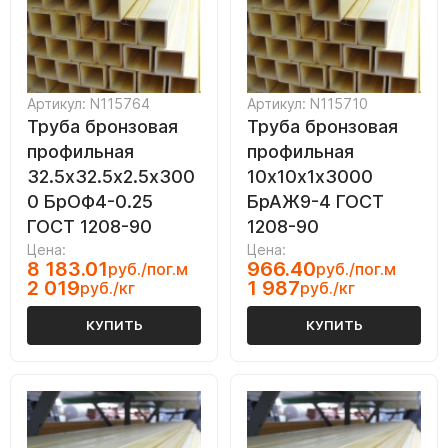
Артикул: N115764
Артикул: N115710
Труба бронзовая
Труба бронзовая
профильная
профильная
32.5х32.5х2.5х300
10х10х1х3000
0 БрОФ4-0.25
БрАЖ9-4 ГОСТ
ГОСТ 1208-90
1208-90
Цена:
Цена:
8 183.01
966.40
руб./пог.м
руб./пог.м
2 019
1 987
руб./кг
руб./кг
КУПИТЬ
КУПИТЬ