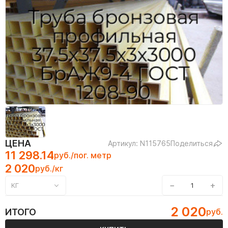
ЦЕНА
Артикул: N115765
Поделиться
11 298.14
руб./пог. метр
2 020
руб./кг
−
+
КГ
2 020
ИТОГО
руб.