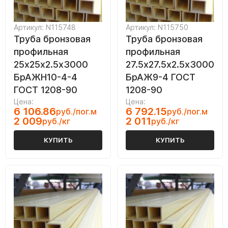
Артикул: N115748
Артикул: N115750
Труба бронзовая
Труба бронзовая
профильная
профильная
25х25х2.5х3000
27.5х27.5х2.5х3000
БрАЖН10-4-4
БрАЖ9-4 ГОСТ
ГОСТ 1208-90
1208-90
Цена:
Цена:
6 106.86
6 792.15
руб./пог.м
руб./пог.м
2 009
2 011
руб./кг
руб./кг
КУПИТЬ
КУПИТЬ