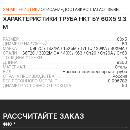
ХАРАКТЕРИСТИКИ
ОПИСАНИЕ
ДОСТАВКА
ОПЛАТА
ОТЗЫВЫ
ХАРАКТЕРИСТИКИ
ТРУБА НКТ БУ 60Х5 9.3
М
РАЗМЕР
60х5
ДИАМЕТР НАРУЖНЫЙ
60
МАРКА
09Г2С / 13ХФА / 15Х5М / 17Г1С / 20ФА / 30ХМА /
СТАЛИ
36Г2С / 38Х2МЮА / 40Х / К63 / Ст20 / Ст20А / Ст60
ТОЛЩИНА СТЕНКИ
5
ДЛИНА
9300
МАТЕРИАЛ
Сталь
ВИД
Насосно-компрессорная труба
СТРАНА ПРОИЗВОДСТВА
Россия
ВЕС ПОГОННОГО МЕТРА. Т
0.006782
ДИАМЕТР УСЛОВНОГО ПРОХОДА
50
РАССЧИТАЙТЕ ЗАКАЗ
ФИО *