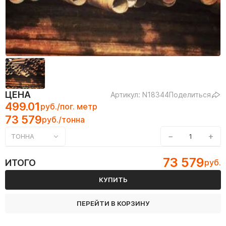
ЦЕНА
Артикул: N18344
Поделиться
499.01
руб./пог. метр
73 579
руб./тонна
−
+
ТОННА
73 579
ИТОГО
руб.
КУПИТЬ
ПЕРЕЙТИ В КОРЗИНУ