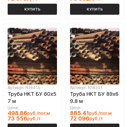
КУПИТЬ
КУПИТЬ
Артикул: N18413
Артикул: N18331
Труба НКТ БУ 60х5
Труба НКТ БУ 89х6
7 м
9.8 м
Цена:
Цена:
498.86
885.41
руб./пог.м
руб./пог.м
73 556
72 096
руб./т
руб./т