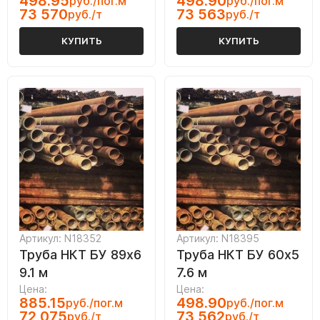
498.95
498.90
руб./пог.м
руб./пог.м
73 570
73 563
руб./т
руб./т
КУПИТЬ
КУПИТЬ
Артикул: N18352
Артикул: N18395
Труба НКТ БУ 89х6
Труба НКТ БУ 60х5
9.1 м
7.6 м
Цена:
Цена:
885.15
498.90
руб./пог.м
руб./пог.м
72 075
73 562
руб./т
руб./т