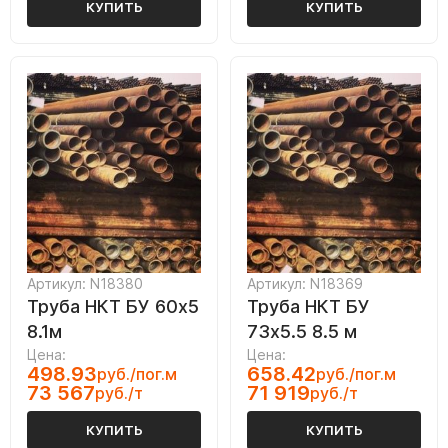
КУПИТЬ
КУПИТЬ
Артикул: N18380
Артикул: N18369
Труба НКТ БУ 60х5
Труба НКТ БУ
8.1м
73х5.5 8.5 м
Цена:
Цена:
498.93
658.42
руб./пог.м
руб./пог.м
73 567
71 919
руб./т
руб./т
КУПИТЬ
КУПИТЬ