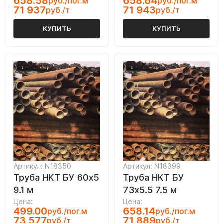
658.58
658.64
руб./пог.м
руб./пог.м
71 937
71 943
руб./т
руб./т
КУПИТЬ
КУПИТЬ
Артикул: N18350
Артикул: N18399
Труба НКТ БУ 60х5
Труба НКТ БУ
9.1 м
73х5.5 7.5 м
Цена:
Цена:
499.00
658.14
руб./пог.м
руб./пог.м
73 577
71 889
руб./т
руб./т