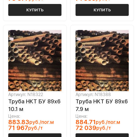
КУПИТЬ
КУПИТЬ
Артикул: N18322
Артикул: N18388
Труба НКТ БУ 89х6
Труба НКТ БУ 89х6
10.1 м
7.9 м
Цена:
Цена:
883.83
884.71
руб./пог.м
руб./пог.м
71 967
72 039
руб./т
руб./т