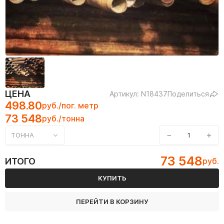
ЦЕНА
Артикул: N18437
Поделиться
498.80
руб./пог. метр
73 548
руб./тонна
−
+
ТОННА
73 548
ИТОГО
руб.
КУПИТЬ
ПЕРЕЙТИ В КОРЗИНУ