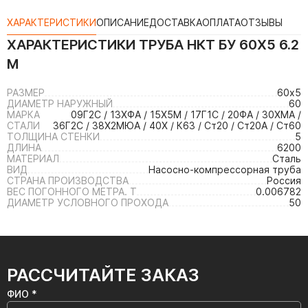
ХАРАКТЕРИСТИКИ
ОПИСАНИЕ
ДОСТАВКА
ОПЛАТА
ОТЗЫВЫ
ХАРАКТЕРИСТИКИ
ТРУБА НКТ БУ 60Х5 6.2
М
РАЗМЕР
60х5
ДИАМЕТР НАРУЖНЫЙ
60
МАРКА
09Г2С / 13ХФА / 15Х5М / 17Г1С / 20ФА / 30ХМА /
СТАЛИ
36Г2С / 38Х2МЮА / 40Х / К63 / Ст20 / Ст20А / Ст60
ТОЛЩИНА СТЕНКИ
5
ДЛИНА
6200
МАТЕРИАЛ
Сталь
ВИД
Насосно-компрессорная труба
СТРАНА ПРОИЗВОДСТВА
Россия
ВЕС ПОГОННОГО МЕТРА. Т
0.006782
ДИАМЕТР УСЛОВНОГО ПРОХОДА
50
РАССЧИТАЙТЕ ЗАКАЗ
ФИО *