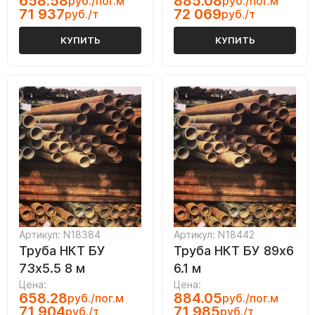
658.58
885.08
руб./пог.м
руб./пог.м
71 937
72 069
руб./т
руб./т
КУПИТЬ
КУПИТЬ
Артикул: N18384
Артикул: N18442
Труба НКТ БУ
Труба НКТ БУ 89х6
73х5.5 8 м
6.1 м
Цена:
Цена:
658.28
884.05
руб./пог.м
руб./пог.м
71 904
71 985
руб./т
руб./т