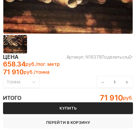
ЦЕНА
Артикул: N18378
Поделиться
658.34
руб./пог. метр
71 910
руб./тонна
−
+
ТОННА
71 910
ИТОГО
руб.
КУПИТЬ
ПЕРЕЙТИ В КОРЗИНУ