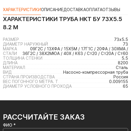
ХАРАКТЕРИСТИКИ
ОПИСАНИЕ
ДОСТАВКА
ОПЛАТА
ОТЗЫВЫ
ХАРАКТЕРИСТИКИ
ТРУБА НКТ БУ 73Х5.5
8.2 М
РАЗМЕР
73х5.5
ДИАМЕТР НАРУЖНЫЙ
73
МАРКА
09Г2С / 13ХФА / 15Х5М / 17Г1С / 20ФА / 30ХМА /
СТАЛИ
36Г2С / 38Х2МЮА / 40Х / К63 / Ст20 / Ст20А / Ст60
ТОЛЩИНА СТЕНКИ
5.5
ДЛИНА
8200
МАТЕРИАЛ
Сталь
ВИД
Насосно-компрессорная труба
СТРАНА ПРОИЗВОДСТВА
Россия
ВЕС ПОГОННОГО МЕТРА. Т
0.009155
ДИАМЕТР УСЛОВНОГО ПРОХОДА
65
РАССЧИТАЙТЕ ЗАКАЗ
ФИО *