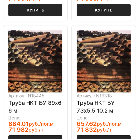
КУПИТЬ
КУПИТЬ
Артикул: N18445
Артикул: N18318
Труба НКТ БУ 89х6
Труба НКТ БУ
6 м
73х5.5 10.2 м
Цена:
Цена:
884.01
657.62
руб./пог.м
руб./пог.м
71 982
71 832
руб./т
руб./т