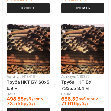
КУПИТЬ
КУПИТЬ
Артикул: N18416
Артикул: N18372
Труба НКТ БУ 60х5
Труба НКТ БУ
6.9 м
73х5.5 8.4 м
Цена:
Цена:
498.85
658.39
руб./пог.м
руб./пог.м
73 555
71 916
руб./т
руб./т