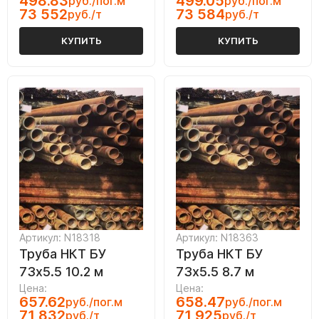
498.83
499.05
руб./пог.м
руб./пог.м
73 552
73 584
руб./т
руб./т
КУПИТЬ
КУПИТЬ
Артикул: N18318
Артикул: N18363
Труба НКТ БУ
Труба НКТ БУ
73х5.5 10.2 м
73х5.5 8.7 м
Цена:
Цена:
657.62
658.47
руб./пог.м
руб./пог.м
71 832
71 925
руб./т
руб./т