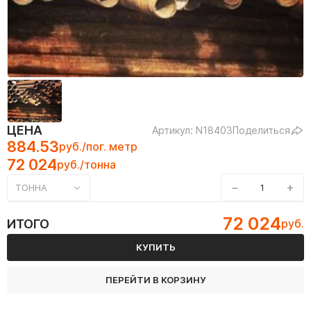
ЦЕНА
Артикул: N18403
Поделиться
884.53
руб./пог. метр
72 024
руб./тонна
−
+
ТОННА
72 024
ИТОГО
руб.
КУПИТЬ
ПЕРЕЙТИ В КОРЗИНУ