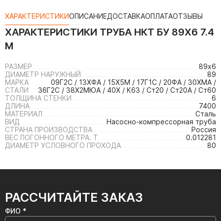
ХАРАКТЕРИСТИКИ
ОПИСАНИЕ
ДОСТАВКА
ОПЛАТА
ОТЗЫВЫ
ХАРАКТЕРИСТИКИ
ТРУБА НКТ БУ 89Х6 7.4
М
РАЗМЕР
89х6
ДИАМЕТР НАРУЖНЫЙ
89
МАРКА
09Г2С / 13ХФА / 15Х5М / 17Г1С / 20ФА / 30ХМА /
СТАЛИ
36Г2С / 38Х2МЮА / 40Х / К63 / Ст20 / Ст20А / Ст60
ТОЛЩИНА СТЕНКИ
6
ДЛИНА
7400
МАТЕРИАЛ
Сталь
ВИД
Насосно-компрессорная труба
СТРАНА ПРОИЗВОДСТВА
Россия
ВЕС ПОГОННОГО МЕТРА. Т
0.012281
ДИАМЕТР УСЛОВНОГО ПРОХОДА
80
РАССЧИТАЙТЕ ЗАКАЗ
ФИО *