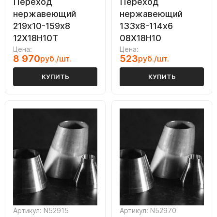
Переход
Переход
нержавеющий
нержавеющий
219х10-159х8
133х8-114х6
12Х18Н10Т
08Х18Н10
Цена:
Цена:
8 970
523
руб./шт.
руб./шт.
КУПИТЬ
КУПИТЬ
Артикул: N52915
Артикул: N52970