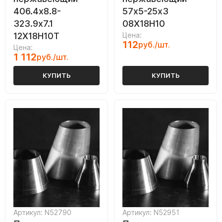
406.4х8.8-
57х5-25х3
323.9х7.1
08Х18Н10
12Х18Н10Т
Цена:
112
руб./шт.
Цена:
1 112
руб./шт.
КУПИТЬ
КУПИТЬ
Артикул: N52790
Артикул: N52951