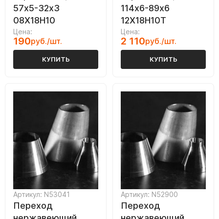
57х5-32х3
114х6-89х6
08Х18Н10
12Х18Н10Т
Цена:
Цена:
190
2 110
руб./шт.
руб./шт.
КУПИТЬ
КУПИТЬ
Артикул: N53041
Артикул: N52900
Переход
Переход
нержавеющий
нержавеющий