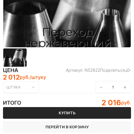
ЦЕНА
Артикул: N52822
Поделиться
2 012
руб./штуку
−
+
ШТУКА
2 016
ИТОГО
руб.
КУПИТЬ
ПЕРЕЙТИ В КОРЗИНУ