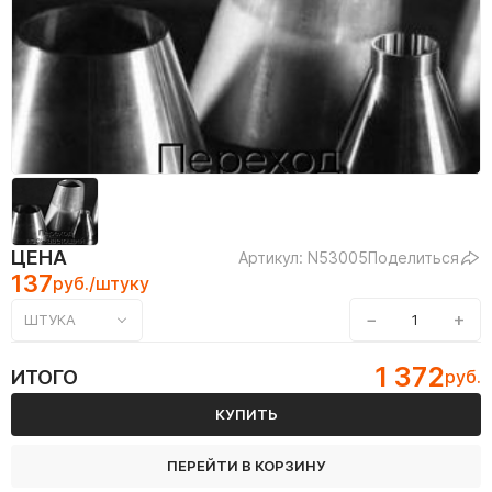
ЦЕНА
Артикул: N53005
Поделиться
137
руб./штуку
−
+
ШТУКА
1 372
ИТОГО
руб.
КУПИТЬ
ПЕРЕЙТИ В КОРЗИНУ