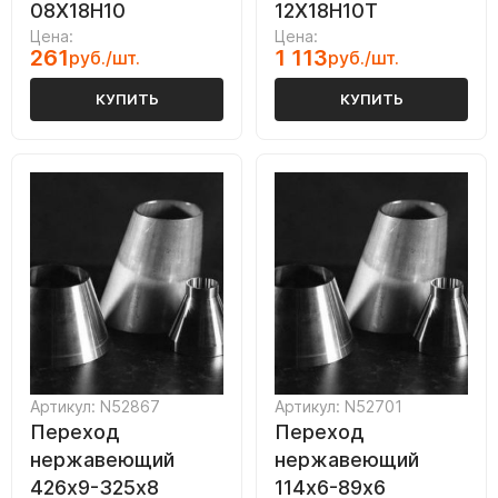
08Х18Н10
12Х18Н10Т
Цена:
Цена:
261
1 113
руб./шт.
руб./шт.
КУПИТЬ
КУПИТЬ
Артикул: N52867
Артикул: N52701
Переход
Переход
нержавеющий
нержавеющий
426х9-325х8
114х6-89х6