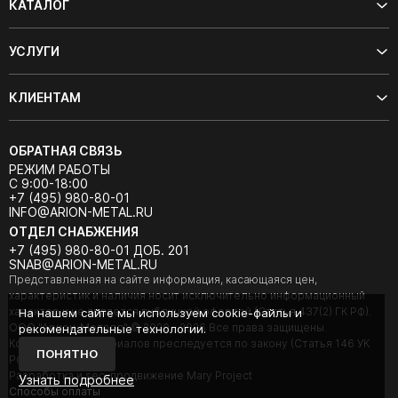
КАТАЛОГ
УСЛУГИ
КЛИЕНТАМ
ОБРАТНАЯ СВЯЗЬ
РЕЖИМ РАБОТЫ
С 9:00-18:00
+7 (495) 980-80-01
INFO@ARION-METAL.RU
ОТДЕЛ СНАБЖЕНИЯ
+7 (495) 980-80-01 ДОБ. 201
SNAB@ARION-METAL.RU
Представленная на сайте информация, касающаяся цен,
характеристик и наличия носит исключительно информационный
характер и не является публичной офертой (Статья 437(2) ГК РФ).
На нашем сайте мы используем cookie-файлы и
ООО "Арион-Металл" © 2020 - 2026 Все права защищены.
рекомендательные технологии.
Копирование материалов преследуется по закону (Статья 146 УК
ПОНЯТНО
РФ).
Разработка и seo-продвижение Mary Project
Узнать подробнее
Cпособы оплаты