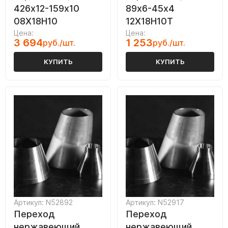
426х12-159х10
89х6-45х4
08Х18Н10
12Х18Н10Т
Цена:
Цена:
3 694
1 253
руб./шт.
руб./шт.
КУПИТЬ
КУПИТЬ
Артикул: N52892
Артикул: N52917
Переход
Переход
нержавеющий
нержавеющий