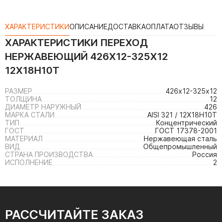
ХАРАКТЕРИСТИКИ
ОПИСАНИЕ
ДОСТАВКА
ОПЛАТА
ОТЗЫВЫ
ХАРАКТЕРИСТИКИ
ПЕРЕХОД
НЕРЖАВЕЮЩИЙ 426Х12-325Х12
12Х18Н10Т
РАЗМЕР
426х12-325х12
ТОЛЩИНА
12
ДИАМЕТР НАРУЖНЫЙ
426
МАРКА СТАЛИ
AISI 321 / 12Х18Н10Т
ТИП
Концентрический
ГОСТ
ГОСТ 17378-2001
МАТЕРИАЛ
Нержавеющая сталь
ВИД
Общепромышленный
СТРАНА ПРОИЗВОДСТВА
Россия
ИСПОЛНЕНИЕ
2
РАССЧИТАЙТЕ ЗАКАЗ