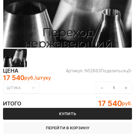
ЦЕНА
Артикул: N52863
Поделиться
17 540
руб./штуку
−
+
ШТУКА
17 540
ИТОГО
руб.
КУПИТЬ
ПЕРЕЙТИ В КОРЗИНУ