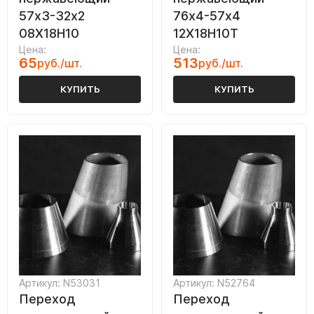
57х3-32х2
76х4-57х4
08Х18Н10
12Х18Н10Т
Цена:
Цена:
65
513
руб./шт.
руб./шт.
КУПИТЬ
КУПИТЬ
Артикул: N53031
Артикул: N52764
Переход
Переход