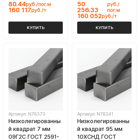
80.44
50
руб./пог.м
руб./
160 117
256.33
руб./т
пог.м
160 052
руб./т
КУПИТЬ
КУПИТЬ
Артикул: N78373
Артикул: N78341
Низколегированны
Низколегированны
й квадрат 7 мм
й квадрат 95 мм
09Г2С ГОСТ 2591-
10ХСНД ГОСТ