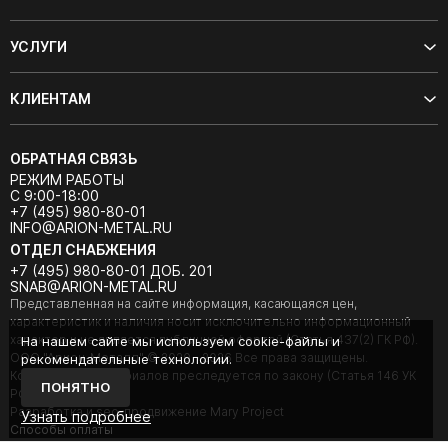
УСЛУГИ
КЛИЕНТАМ
ОБРАТНАЯ СВЯЗЬ
РЕЖИМ РАБОТЫ
С 9:00-18:00
+7 (495) 980-80-01
INFO@ARION-METAL.RU
ОТДЕЛ СНАБЖЕНИЯ
+7 (495) 980-80-01 ДОБ. 201
SNAB@ARION-METAL.RU
Представленная на сайте информация, касающаяся цен,
характеристик и наличия носит исключительно информационный
характер и не является публичной офертой (Статья 437(2) ГК РФ).
На нашем сайте мы используем cookie-файлы и
ООО "Арион-Металл" © 2020 - 2026 Все права защищены.
рекомендательные технологии.
Копирование материалов преследуется по закону (Статья 146 УК
ПОНЯТНО
РФ).
Разработка и seo-продвижение Mary Project
Узнать подробнее
Cпособы оплаты