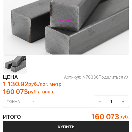
ЦЕНА
Артикул: N78338
Поделиться
1 130.92
руб./пог. метр
160 073
руб./тонна
−
+
ТОННА
160 073
ИТОГО
руб.
КУПИТЬ