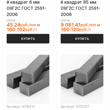
й квадрат 6 мм
й квадрат 85 мм
09Г2С ГОСТ 2591-
09Г2С ГОСТ 2591-
2006
2006
Цена:
Цена:
45.24
9 081.41
руб./пог.м
руб./пог.м
160 102
160 120
руб./т
руб./т
КУПИТЬ
КУПИТЬ
Артикул: N78412
Артикул: N78307