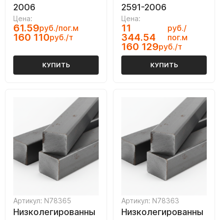
2006
2591-2006
Цена:
Цена:
61.59
11
руб./пог.м
руб./
160 110
344.54
руб./т
пог.м
160 129
руб./т
КУПИТЬ
КУПИТЬ
Артикул: N78365
Артикул: N78363
Низколегированны
Низколегированны