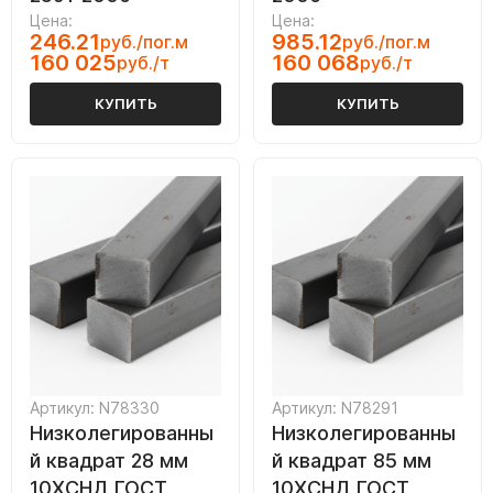
Цена:
Цена:
246.21
985.12
руб./пог.м
руб./пог.м
160 025
160 068
руб./т
руб./т
КУПИТЬ
КУПИТЬ
Артикул: N78330
Артикул: N78291
Низколегированны
Низколегированны
й квадрат 28 мм
й квадрат 85 мм
10ХСНД ГОСТ
10ХСНД ГОСТ