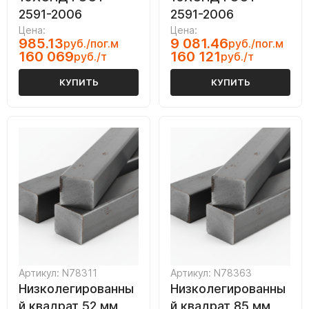
2591-2006
2591-2006
Цена:
Цена:
985.13
9 081.46
руб./пог.м
руб./пог.м
160 069
160 121
руб./т
руб./т
КУПИТЬ
КУПИТЬ
Артикул: N78311
Артикул: N78363
Низколегированны
Низколегированны
й квадрат 52 мм
й квадрат 85 мм