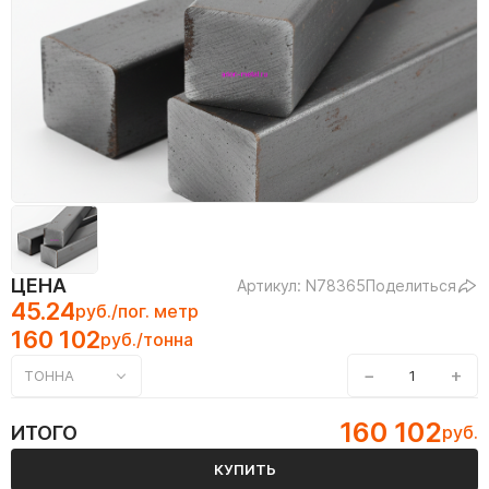
ЦЕНА
Артикул: N78365
Поделиться
45.24
руб./пог. метр
160 102
руб./тонна
−
+
ТОННА
160 102
ИТОГО
руб.
КУПИТЬ