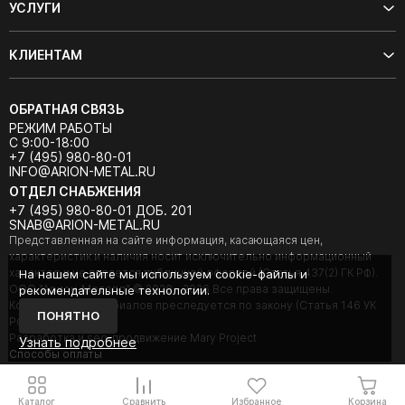
УСЛУГИ
КЛИЕНТАМ
ОБРАТНАЯ СВЯЗЬ
РЕЖИМ РАБОТЫ
С 9:00-18:00
+7 (495) 980-80-01
INFO@ARION-METAL.RU
ОТДЕЛ СНАБЖЕНИЯ
+7 (495) 980-80-01 ДОБ. 201
SNAB@ARION-METAL.RU
Представленная на сайте информация, касающаяся цен,
характеристик и наличия носит исключительно информационный
характер и не является публичной офертой (Статья 437(2) ГК РФ).
На нашем сайте мы используем cookie-файлы и
ООО "Арион-Металл" © 2020 - 2026 Все права защищены.
рекомендательные технологии.
Копирование материалов преследуется по закону (Статья 146 УК
ПОНЯТНО
РФ).
Разработка и seo-продвижение Mary Project
Узнать подробнее
Cпособы оплаты
Каталог
Сравнить
Избранное
Корзина