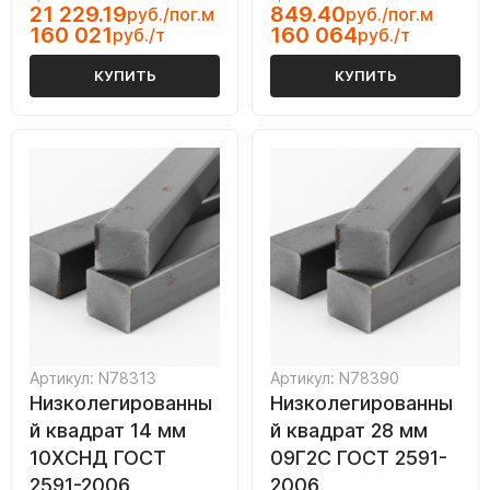
21 229.19
849.40
руб./пог.м
руб./пог.м
160 021
160 064
руб./т
руб./т
КУПИТЬ
КУПИТЬ
Артикул: N78313
Артикул: N78390
Низколегированны
Низколегированны
й квадрат 14 мм
й квадрат 28 мм
10ХСНД ГОСТ
09Г2С ГОСТ 2591-
2591-2006
2006