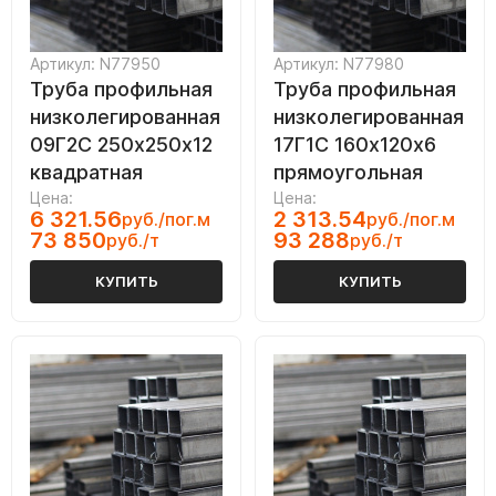
Артикул: N77950
Артикул: N77980
Труба профильная
Труба профильная
низколегированная
низколегированная
09Г2С 250х250х12
17Г1С 160х120х6
квадратная
прямоугольная
Цена:
Цена:
6 321.56
2 313.54
руб./пог.м
руб./пог.м
73 850
93 288
руб./т
руб./т
КУПИТЬ
КУПИТЬ