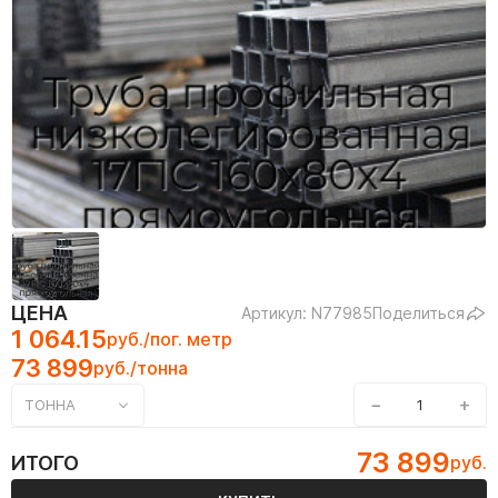
ЦЕНА
Артикул: N77985
Поделиться
1 064.15
руб./пог. метр
73 899
руб./тонна
−
+
ТОННА
73 899
ИТОГО
руб.