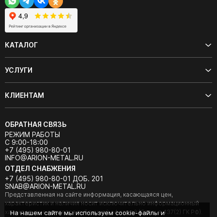
КАТАЛОГ
УСЛУГИ
КЛИЕНТАМ
ОБРАТНАЯ СВЯЗЬ
РЕЖИМ РАБОТЫ
С 9:00-18:00
+7 (495) 980-80-01
INFO@ARION-METAL.RU
ОТДЕЛ СНАБЖЕНИЯ
+7 (495) 980-80-01 ДОБ. 201
SNAB@ARION-METAL.RU
Представленная на сайте информация, касающаяся цен,
характеристик и наличия носит исключительно информационный
характер и не является публичной офертой (Статья 437(2) ГК РФ).
На нашем сайте мы используем cookie-файлы и