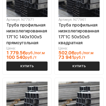
Артикул: N77971
Артикул: N77961
Труба профильная
Труба профильная
низколегированная
низколегированная
17Г1С 140х100х5
17Г1С 50х50х5
прямоугольная
квадратная
Цена:
Цена:
1 779.56
502.06
руб./пог.м
руб./пог.м
100 540
73 941
руб./т
руб./т
КУПИТЬ
КУПИТЬ