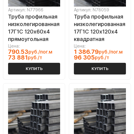
Артикул: N77966
Артикул: N78059
Труба профильная
Труба профильная
низколегированная
низколегированная
17Г1С 120х60х4
17Г1С 120х120х4
прямоугольная
квадратная
Цена:
Цена:
790.53
1 386.79
руб./пог.м
руб./пог.м
73 881
96 305
руб./т
руб./т
КУПИТЬ
КУПИТЬ