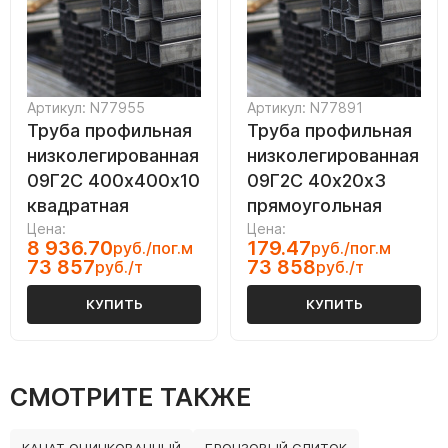
Артикул: N77955
Артикул: N77891
Труба профильная
Труба профильная
низколегированная
низколегированная
09Г2С 400х400х10
09Г2С 40х20х3
квадратная
прямоугольная
Цена:
Цена:
8 936.70
179.47
руб./пог.м
руб./пог.м
73 857
73 858
руб./т
руб./т
КУПИТЬ
КУПИТЬ
СМОТРИТЕ ТАКЖЕ