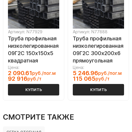
Артикул: N77929
Артикул: N77888
Труба профильная
Труба профильная
низколегированная
низколегированная
09Г2С 150х150х5
09Г2С 300х200х6
квадратная
прямоугольная
Цена:
Цена:
2 090.61
5 246.96
руб./пог.м
руб./пог.м
92 916
115 065
руб./т
руб./т
КУПИТЬ
КУПИТЬ
СМОТРИТЕ ТАКЖЕ