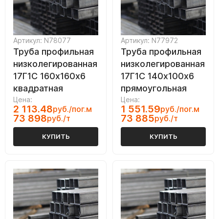
Артикул: N78077
Артикул: N77972
Труба профильная
Труба профильная
низколегированная
низколегированная
17Г1С 160х160х6
17Г1С 140х100х6
квадратная
прямоугольная
Цена:
Цена:
2 113.48
1 551.59
руб./пог.м
руб./пог.м
73 898
73 885
руб./т
руб./т
КУПИТЬ
КУПИТЬ