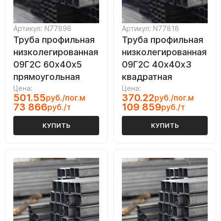
Артикул: N77898
Артикул: N77818
Труба профильная
Труба профильная
низколегированная
низколегированная
09Г2С 60х40х5
09Г2С 40х40х3
прямоугольная
квадратная
Цена:
Цена:
501.55
370.22
руб./пог.м
руб./пог.м
73 866
109 859
руб./т
руб./т
КУПИТЬ
КУПИТЬ