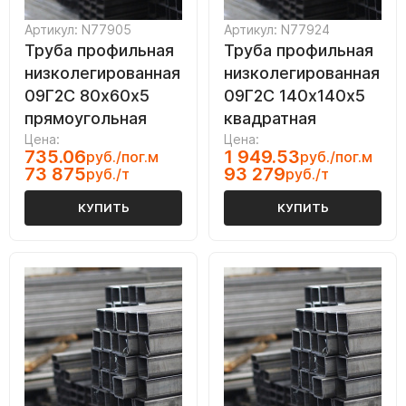
Артикул: N77905
Артикул: N77924
Труба профильная
Труба профильная
низколегированная
низколегированная
09Г2С 80х60х5
09Г2С 140х140х5
прямоугольная
квадратная
Цена:
Цена:
735.06
1 949.53
руб./пог.м
руб./пог.м
73 875
93 279
руб./т
руб./т
КУПИТЬ
КУПИТЬ