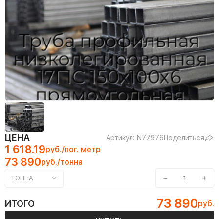
ЦЕНА
Артикул: N77976
Поделиться
1 618.19
руб./пог. метр
73 890
руб./тонна
−
+
ТОННА
73 890
ИТОГО
руб.