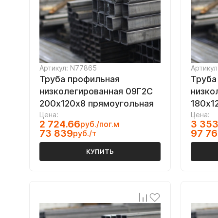
Артикул: N77865
Артикул
Труба профильная
Труба
низколегированная 09Г2С
низко
200х120х8 прямоугольная
180х1
Цена:
Цена:
2 724.66
3 353
руб./пог.м
73 839
97 7
руб./т
КУПИТЬ