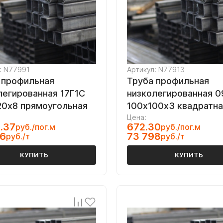
: N77991
Артикул: N77913
 профильная
Труба профильная
легированная 17Г1С
низколегированная 0
20х8 прямоугольная
100х100х3 квадратна
Цена:
.37
672.30
руб./пог.м
руб./пог.м
66
73 798
руб./т
руб./т
КУПИТЬ
КУПИТЬ