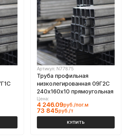
Артикул: N77875
Труба профильная
7Г1С
низколегированная 09Г2С
240х160х10 прямоугольная
Цена:
4 246.09
руб./пог.м
73 845
руб./т
КУПИТЬ