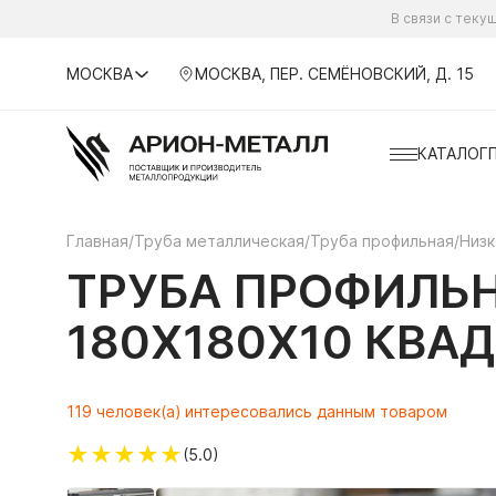
В связи с тек
МОСКВА
МОСКВА, ПЕР. СЕМЁНОВСКИЙ, Д. 15
КАТАЛОГ
Главная
/
Труба металлическая
/
Труба профильная
/
Низк
ТРУБА ПРОФИЛЬН
180Х180Х10 КВА
119 человек(а) интересовались данным товаром
★
★
★
★
★
(5.0)