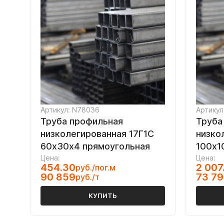
Артикул: N78036
Артикул
Труба профильная
Труба
низколегированная 17Г1С
низко
60х30х4 прямоугольная
100х1
Цена:
Цена:
454.30
2 007
руб./пог.м
90 859
73 79
руб./т
КУПИТЬ