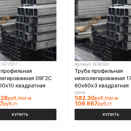
: N77917
Артикул: N78040
 профильная
Труба профильная
легированная 09Г2С
низколегированная 1
00х10 квадратная
60х60х3 квадратная
Цена:
.28
582.30
руб./пог.м
руб./пог.м
7
109 867
руб./т
руб./т
КУПИТЬ
КУПИТЬ