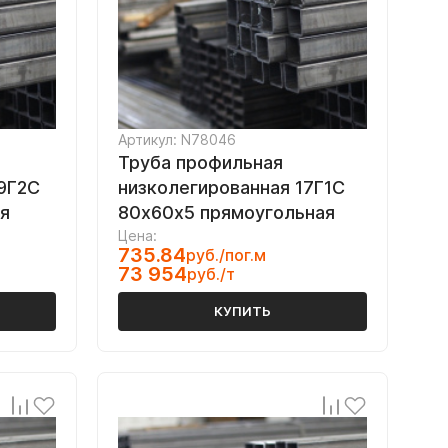
Артикул: N78046
Труба профильная
9Г2С
низколегированная 17Г1С
я
80х60х5 прямоугольная
Цена:
735.84
руб./пог.м
73 954
руб./т
КУПИТЬ