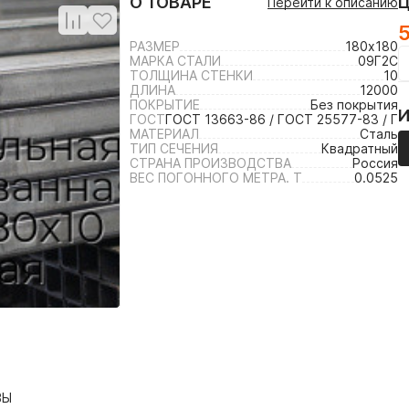
О ТОВАРЕ
Перейти к описанию
5
РАЗМЕР
180х180
МАРКА СТАЛИ
09Г2С
ТОЛЩИНА СТЕНКИ
10
ДЛИНА
12000
ПОКРЫТИЕ
Без покрытия
ГОСТ
ГОСТ 13663-86 / ГОСТ 25577-83 / ГО
МАТЕРИАЛ
Сталь
ТИП СЕЧЕНИЯ
Квадратный
СТРАНА ПРОИЗВОДСТВА
Россия
ВЕС ПОГОННОГО МЕТРА. Т
0.0525
ВЫ