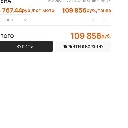
ЦЕНА
Артикул: N77939
Поделиться
 767.44
109 856
руб./пог. метр
руб./тонна
−
+
ТОННА
109 856
ИТОГО
руб.
СТ 30245-2003 / ГОСТ 8639-82 / ГОСТ Р 54157-2010
КУПИТЬ
ПЕРЕЙТИ В КОРЗИНУ