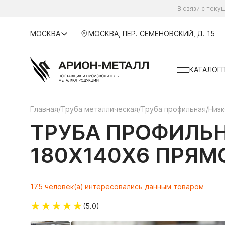
В связи с тек
МОСКВА
МОСКВА, ПЕР. СЕМЁНОВСКИЙ, Д. 15
КАТАЛОГ
Главная
/
Труба металлическая
/
Труба профильная
/
Низк
ТРУБА ПРОФИЛЬН
180Х140Х6 ПРЯМ
175 человек(а) интересовались данным товаром
★
★
★
★
★
(5.0)