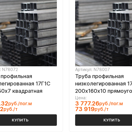
: N78072
Артикул: N78007
 профильная
Труба профильная
легированная 17Г1С
низколегированная 1
50х7 квадратная
200х160х10 прямоуг
Цена:
.32
3 777.26
руб./пог.м
руб./пог.м
92
73 919
руб./т
руб./т
КУПИТЬ
КУПИТЬ