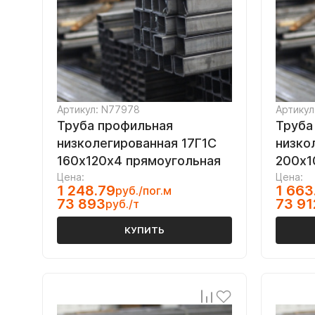
Артикул: N77978
Артикул
Труба профильная
Труба
низколегированная 17Г1С
низко
160х120х4 прямоугольная
200х1
Цена:
Цена:
1 248.79
1 663
руб./пог.м
73 893
73 91
руб./т
КУПИТЬ