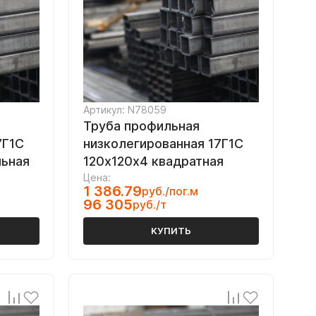
Артикул: N78059
Труба профильная
7Г1С
низколегированная 17Г1С
льная
120х120х4 квадратная
Цена:
1 386.79
руб./пог.м
96 305
руб./т
КУПИТЬ