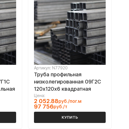
Артикул: N77920
Труба профильная
7Г1С
низколегированная 09Г2С
ольная
120х120х6 квадратная
Цена:
2 052.88
руб./пог.м
97 756
руб./т
КУПИТЬ