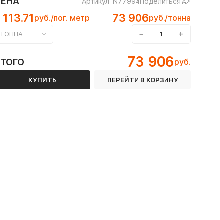
ЦЕНА
Артикул: N77994
Поделиться
 113.71
73 906
руб./пог. метр
руб./тонна
−
+
ТОННА
73 906
ИТОГО
руб.
СТ 30245-2003 / ГОСТ 8639-82 / ГОСТ Р 54157-2010
КУПИТЬ
ПЕРЕЙТИ В КОРЗИНУ