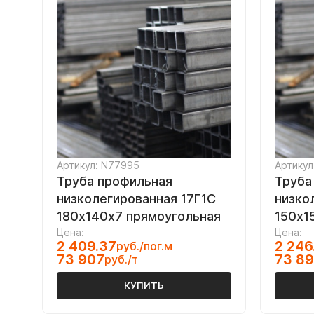
Артикул: N77995
Артикул
Труба профильная
Труба
низколегированная 17Г1С
низко
180х140х7 прямоугольная
150х1
Цена:
Цена:
2 409.37
2 246
руб./пог.м
73 907
73 8
руб./т
КУПИТЬ