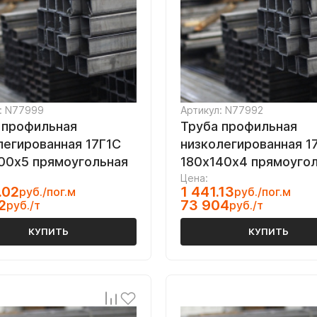
: N77999
Артикул: N77992
 профильная
Труба профильная
легированная 17Г1С
низколегированная 1
00х5 прямоугольная
180х140х4 прямоуго
Цена:
.02
1 441.13
руб./пог.м
руб./пог.м
2
73 904
руб./т
руб./т
КУПИТЬ
КУПИТЬ