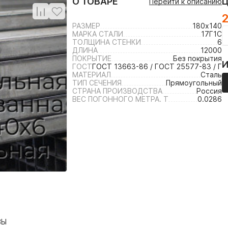
О ТОВАРЕ
Перейти к описанию
2
РАЗМЕР
180х140
МАРКА СТАЛИ
17Г1С
ТОЛЩИНА СТЕНКИ
6
ДЛИНА
12000
ПОКРЫТИЕ
Без покрытия
ГОСТ
ГОСТ 13663-86 / ГОСТ 25577-83 / ГО
МАТЕРИАЛ
Сталь
ТИП СЕЧЕНИЯ
Прямоугольный
СТРАНА ПРОИЗВОДСТВА
Россия
ВЕС ПОГОННОГО МЕТРА. Т
0.0286
ВЫ