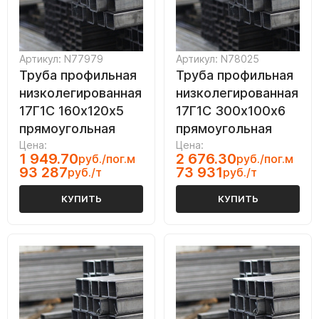
Артикул: N77979
Артикул: N78025
Труба профильная
Труба профильная
низколегированная
низколегированная
17Г1С 160х120х5
17Г1С 300х100х6
прямоугольная
прямоугольная
Цена:
Цена:
1 949.70
2 676.30
руб./пог.м
руб./пог.м
93 287
73 931
руб./т
руб./т
КУПИТЬ
КУПИТЬ