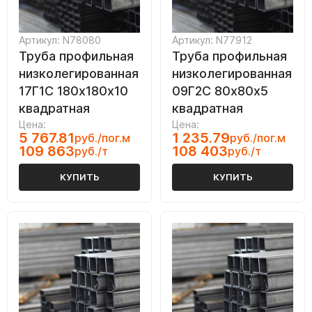
Артикул: N78080
Артикул: N77912
Труба профильная
Труба профильная
низколегированная
низколегированная
17Г1С 180х180х10
09Г2С 80х80х5
квадратная
квадратная
Цена:
Цена:
5 767.81
1 235.79
руб./пог.м
руб./пог.м
109 863
108 403
руб./т
руб./т
КУПИТЬ
КУПИТЬ