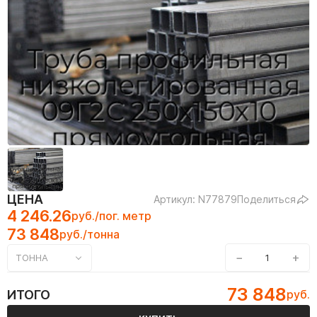
ЦЕНА
Артикул: N77879
Поделиться
4 246.26
руб./пог. метр
73 848
руб./тонна
−
+
ТОННА
73 848
ИТОГО
руб.