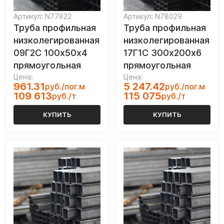
Артикул: N77822
Артикул: N78029
Труба профильная
Труба профильная
низколегированная
низколегированная
09Г2С 100х50х4
17Г1С 300х200х6
прямоугольная
прямоугольная
Цена:
Цена:
961.31
5 247.42
руб./пог.м
руб./пог.м
109 613
115 075
руб./т
руб./т
КУПИТЬ
КУПИТЬ