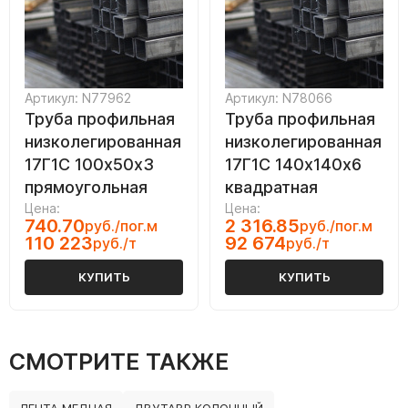
Артикул: N77962
Артикул: N78066
Труба профильная
Труба профильная
низколегированная
низколегированная
17Г1С 100х50х3
17Г1С 140х140х6
прямоугольная
квадратная
Цена:
Цена:
740.70
2 316.85
руб./пог.м
руб./пог.м
110 223
92 674
руб./т
руб./т
КУПИТЬ
КУПИТЬ
СМОТРИТЕ ТАКЖЕ