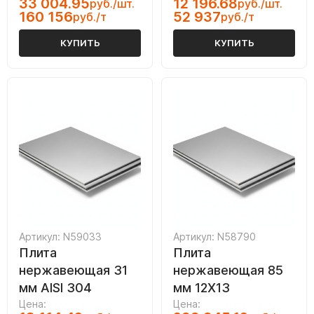
33 004.95
12 196.68
руб./шт.
руб./шт.
160 156
52 937
руб./т
руб./т
КУПИТЬ
КУПИТЬ
Артикул: N59033
Артикул: N58790
Плита
Плита
нержавеющая 31
нержавеющая 85
мм AISI 304
мм 12Х13
Цена:
Цена: