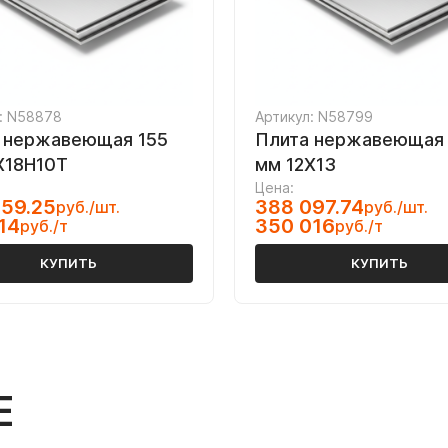
: N58878
Артикул: N58799
 нержавеющая 155
Плита нержавеющая 
Х18Н10Т
мм 12Х13
Цена:
59.25
388 097.74
руб./шт.
руб./шт.
14
350 016
руб./т
руб./т
КУПИТЬ
КУПИТЬ
Е