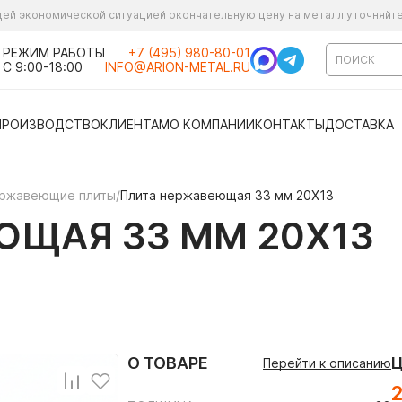
ущей экономической ситуацией окончательную цену на металл уточняйт
РЕЖИМ РАБОТЫ
+7 (495) 980-80-01
С 9:00-18:00
INFO@ARION-METAL.RU
ПРОИЗВОДСТВО
КЛИЕНТАМ
О КОМПАНИИ
КОНТАКТЫ
ДОСТАВКА
ржавеющие плиты
/
Плита нержавеющая 33 мм 20Х13
ЮЩАЯ 33 ММ 20Х13
О ТОВАРЕ
Перейти к описанию
2