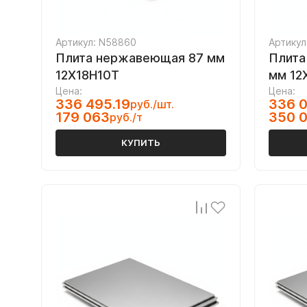
Артикул: N58860
Артикул
Плита нержавеющая 87 мм
Плита
12Х18Н10Т
мм 12
Цена:
Цена:
336 495.19
336 0
руб./шт.
179 063
350 
руб./т
КУПИТЬ