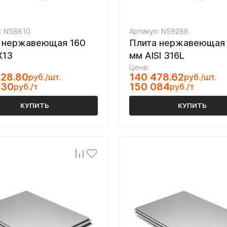
: N58810
Артикул: N59288
 нержавеющая 160
Плита нержавеющая
Х13
мм AISI 316L
Цена:
28.80
140 478.62
руб./шт.
руб./шт.
030
150 084
руб./т
руб./т
КУПИТЬ
КУПИТЬ