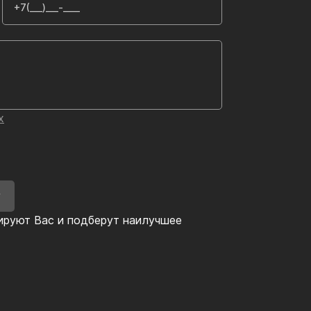
х
У
ируют Вас и подберут наилучшее