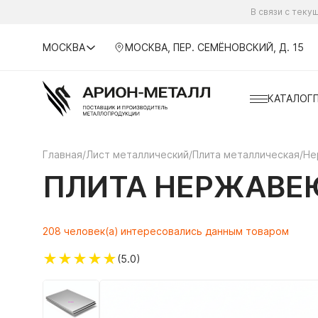
В связи с тек
МОСКВА
МОСКВА, ПЕР. СЕМЁНОВСКИЙ, Д. 15
КАТАЛОГ
Главная
/
Лист металлический
/
Плита металлическая
/
Не
ПЛИТА НЕРЖАВЕ
208 человек(а) интересовались данным товаром
★
★
★
★
★
(5.0)