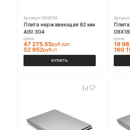
Артикул: N59056
Артикул
Плита нержавеющая 62 мм
Плита
AISI 304
08Х18
Цена:
Цена:
47 275.55
19 98
руб./шт.
52 952
160 1
руб./т
КУПИТЬ