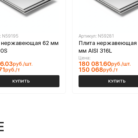
: N59195
Артикул: N59281
 нержавеющая 62 мм
Плита нержавеющая
10S
мм AISI 316L
Цена:
6.03
180 081.60
руб./шт.
руб./шт.
71
150 068
руб./т
руб./т
КУПИТЬ
КУПИТЬ
Е