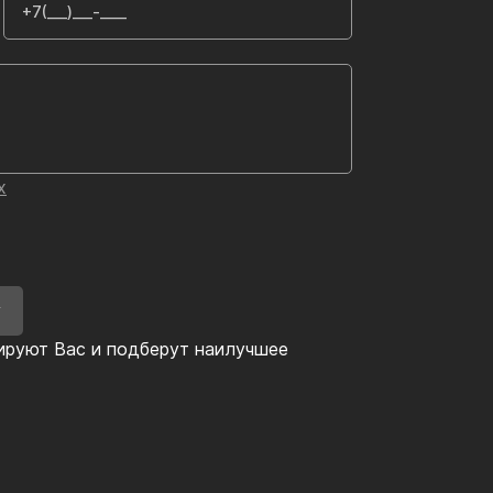
х
У
ируют Вас и подберут наилучшее