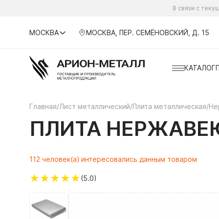
В связи с тек
МОСКВА
МОСКВА, ПЕР. СЕМЁНОВСКИЙ, Д. 15
КАТАЛОГ
Главная
/
Лист металлический
/
Плита металлическая
/
Не
ПЛИТА НЕРЖАВЕ
112 человек(а) интересовались данным товаром
★
★
★
★
★
(5.0)