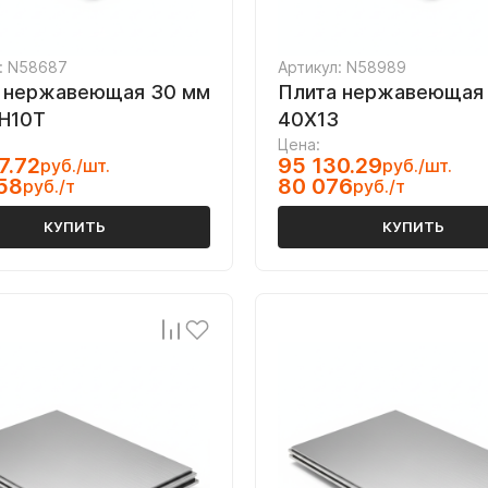
: N58687
Артикул: N58989
 нержавеющая 30 мм
Плита нержавеющая
Н10Т
40Х13
Цена:
7.72
95 130.29
руб./шт.
руб./шт.
58
80 076
руб./т
руб./т
КУПИТЬ
КУПИТЬ