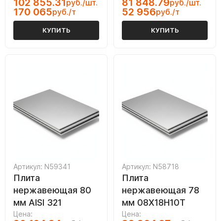
102 855.31
81 848.79
руб./шт.
руб./шт.
170 065
52 956
руб./т
руб./т
КУПИТЬ
КУПИТЬ
Артикул: N59341
Артикул: N58718
Плита
Плита
нержавеющая 80
нержавеющая 78
мм AISI 321
мм 08Х18Н10Т
Цена:
Цена: