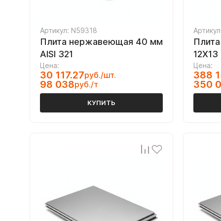
Артикул: N59318
Артикул
Плита нержавеющая 40 мм
Плита
AISI 321
12Х13
Цена:
Цена:
30 117.27
388 1
руб./шт.
98 038
350 
руб./т
КУПИТЬ