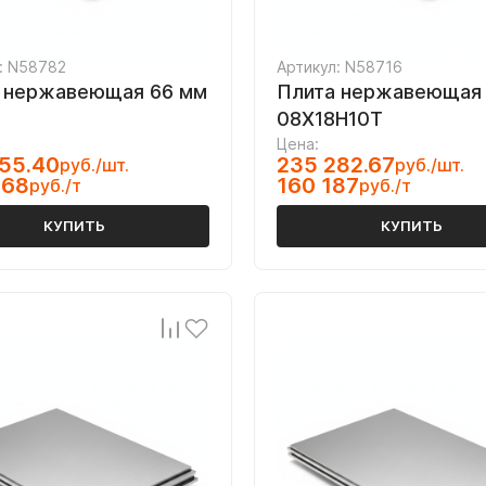
: N58782
Артикул: N58716
 нержавеющая 66 мм
Плита нержавеющая 
08Х18Н10Т
Цена:
55.40
235 282.67
руб./шт.
руб./шт.
068
160 187
руб./т
руб./т
КУПИТЬ
КУПИТЬ