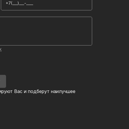
х
У
ируют Вас и подберут наилучшее