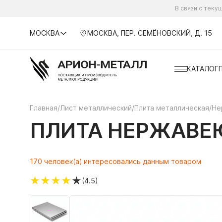
В связи с тек
МОСКВА
МОСКВА, ПЕР. СЕМЁНОВСКИЙ, Д. 15
КАТАЛОГ
Главная
/
Лист металлический
/
Плита металлическая
/
Не
ПЛИТА НЕРЖАВЕЮ
170 человек(а) интересовались данным товаром
★
★
★
★
★
(4.5)