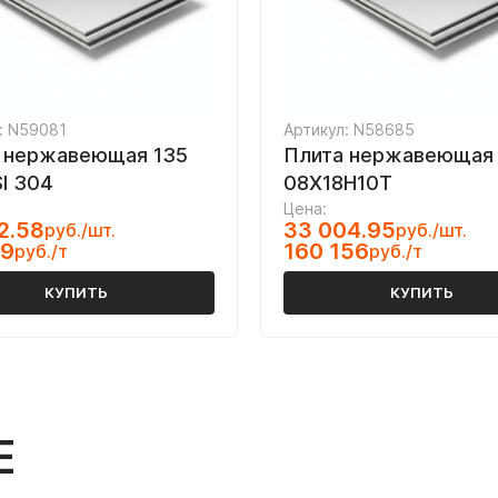
: N59081
Артикул: N58685
 нержавеющая 135
Плита нержавеющая 
SI 304
08Х18Н10Т
Цена:
2.58
33 004.95
руб./шт.
руб./шт.
09
160 156
руб./т
руб./т
КУПИТЬ
КУПИТЬ
Е