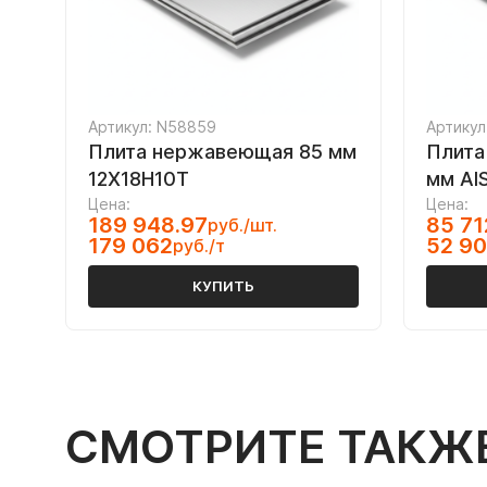
Артикул: N58859
Артикул
Плита нержавеющая 85 мм
Плита
12Х18Н10Т
мм AI
Цена:
Цена:
189 948.97
85 71
руб./шт.
179 062
52 9
руб./т
КУПИТЬ
СМОТРИТЕ ТАКЖ