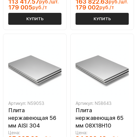
113 417.57
163 822.63
руб./шт.
руб./шт.
179 005
179 002
руб./т
руб./т
КУПИТЬ
КУПИТЬ
Артикул: N59053
Артикул: N58643
Плита
Плита
нержавеющая 56
нержавеющая 65
мм AISI 304
мм 08Х18Н10
Цена:
Цена: