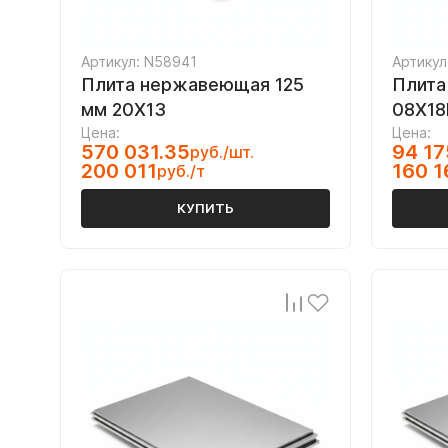
Артикул: N58941
Артикул
Плита нержавеющая 125
Плита
мм 20Х13
08Х18
Цена:
Цена:
570 031.35
94 17
руб./шт.
200 011
160 1
руб./т
КУПИТЬ