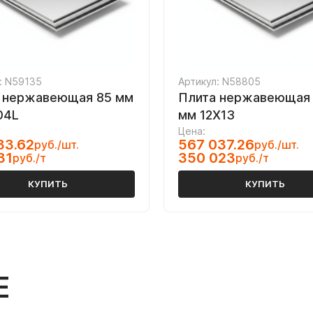
: N59135
Артикул: N58805
 нержавеющая 85 мм
Плита нержавеющая 
04L
мм 12Х13
Цена:
33.62
567 037.26
руб./шт.
руб./шт.
31
350 023
руб./т
руб./т
КУПИТЬ
КУПИТЬ
Е