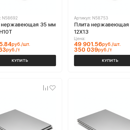
: N58692
Артикул: N58753
 нержавеющая 35 мм
Плита нержавеющая 
Н10Т
12Х13
Цена:
5.84
49 901.56
руб./шт.
руб./шт.
63
350 039
руб./т
руб./т
КУПИТЬ
КУПИТЬ