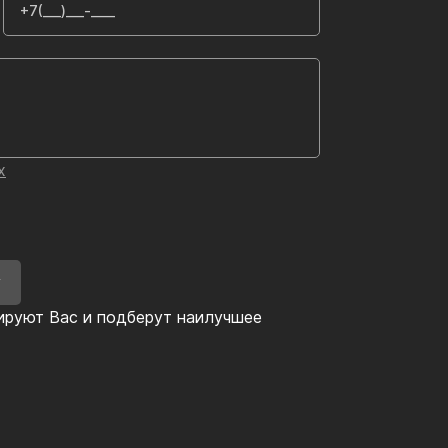
х
У
ируют Вас и подберут наилучшее