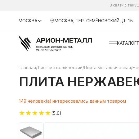
В связи с тек
МОСКВА
МОСКВА, ПЕР. СЕМЁНОВСКИЙ, Д. 15
КАТАЛОГ
Главная
/
Лист металлический
/
Плита металлическая
/
Не
ПЛИТА НЕРЖАВЕЮ
149 человек(а) интересовались данным товаром
★
★
★
★
★
(5.0)