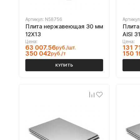
Артикул: N58756
Артикул
Плита нержавеющая 30 мм
Плита
12Х13
AISI 3
Цена:
Цена:
63 007.56
131 7
руб./шт.
350 042
150 1
руб./т
КУПИТЬ