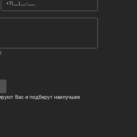
х
У
ируют Вас и подберут наилучшее