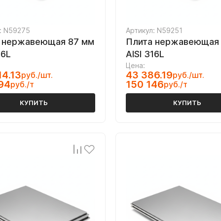
: N59275
Артикул: N59251
 нержавеющая 87 мм
Плита нержавеющая
16L
AISI 316L
Цена:
14.13
43 386.19
руб./шт.
руб./шт.
94
150 146
руб./т
руб./т
КУПИТЬ
КУПИТЬ