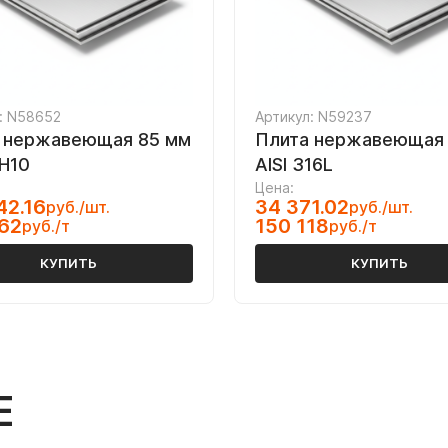
: N58652
Артикул: N59237
 нержавеющая 85 мм
Плита нержавеющая 
Н10
AISI 316L
Цена:
42.16
34 371.02
руб./шт.
руб./шт.
62
150 118
руб./т
руб./т
КУПИТЬ
КУПИТЬ
Е