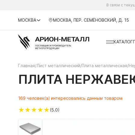
В связи с тек
МОСКВА
МОСКВА, ПЕР. СЕМЁНОВСКИЙ, Д. 15
КАТАЛОГ
Главная
/
Лист металлический
/
Плита металлическая
/
Не
ПЛИТА НЕРЖАВЕЮ
169 человек(а) интересовались данным товаром
★
★
★
★
★
(5.0)