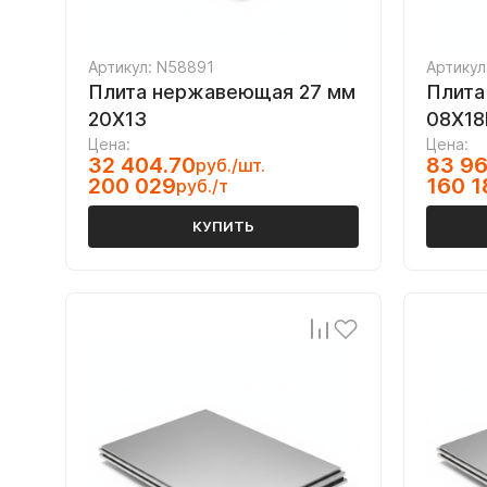
Артикул: N58891
Артикул
Плита нержавеющая 27 мм
Плита
20Х13
08Х18
Цена:
Цена:
32 404.70
83 96
руб./шт.
200 029
160 1
руб./т
КУПИТЬ