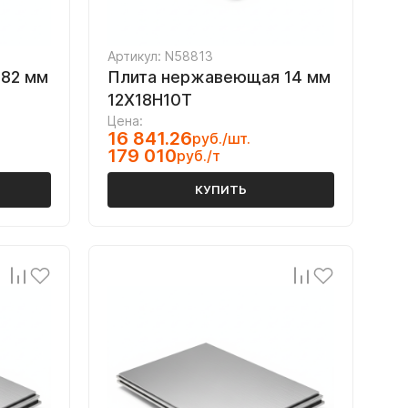
Артикул: N58813
82 мм
Плита нержавеющая 14 мм
12Х18Н10Т
Цена:
16 841.26
руб./шт.
179 010
руб./т
КУПИТЬ