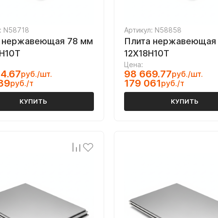
: N58718
Артикул: N58858
 нержавеющая 78 мм
Плита нержавеющая 
Н10Т
12Х18Н10Т
Цена:
4.67
98 669.77
руб./шт.
руб./шт.
89
179 061
руб./т
руб./т
КУПИТЬ
КУПИТЬ