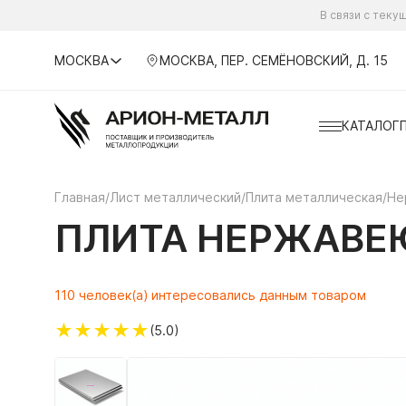
В связи с тек
МОСКВА
МОСКВА, ПЕР. СЕМЁНОВСКИЙ, Д. 15
КАТАЛОГ
Главная
/
Лист металлический
/
Плита металлическая
/
Не
ПЛИТА НЕРЖАВЕЮ
110 человек(а) интересовались данным товаром
★
★
★
★
★
(5.0)