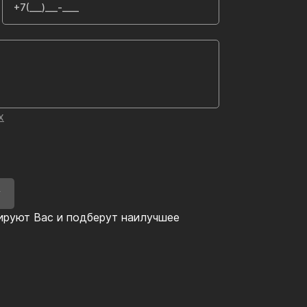
х
У
ируют Вас и подберут наилучшее