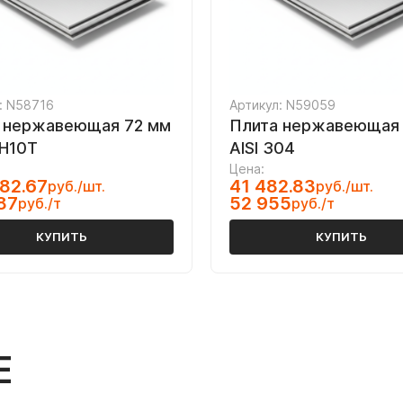
: N58716
Артикул: N59059
 нержавеющая 72 мм
Плита нержавеющая
Н10Т
AISI 304
Цена:
82.67
41 482.83
руб./шт.
руб./шт.
87
52 955
руб./т
руб./т
КУПИТЬ
КУПИТЬ
Е