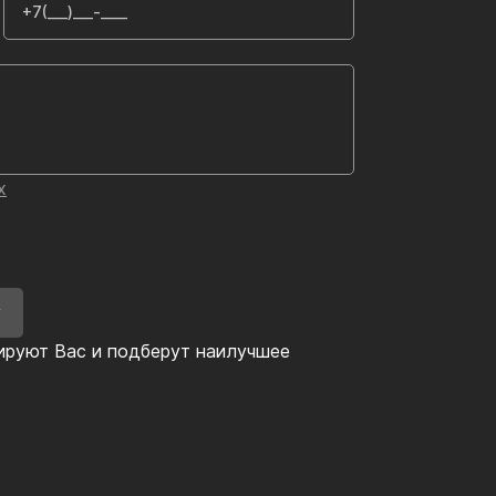
х
У
ируют Вас и подберут наилучшее