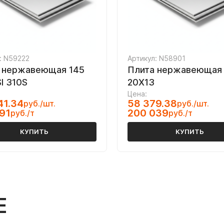
: N59222
Артикул: N58901
 нержавеющая 145
Плита нержавеющая
I 310S
20Х13
Цена:
41.34
58 379.38
руб./шт.
руб./шт.
91
200 039
руб./т
руб./т
КУПИТЬ
КУПИТЬ
Е