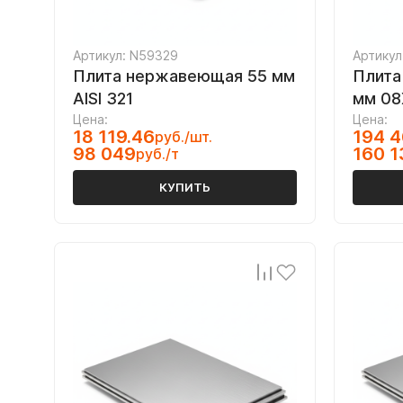
Артикул: N59329
Артикул
Плита нержавеющая 55 мм
Плита
AISI 321
мм 08
Цена:
Цена:
18 119.46
194 4
руб./шт.
98 049
160 1
руб./т
КУПИТЬ