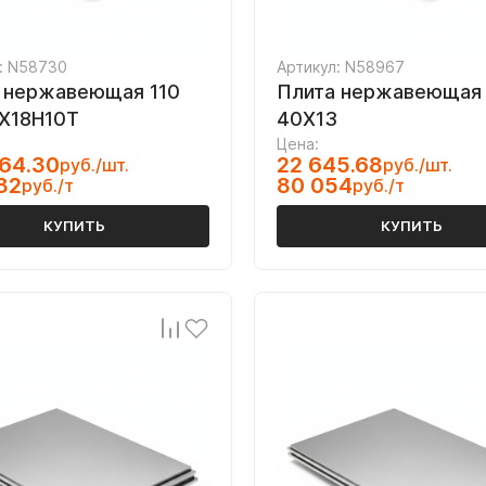
: N58730
Артикул: N58967
 нержавеющая 110
Плита нержавеющая
Х18Н10Т
40Х13
Цена:
64.30
22 645.68
руб./шт.
руб./шт.
32
80 054
руб./т
руб./т
КУПИТЬ
КУПИТЬ