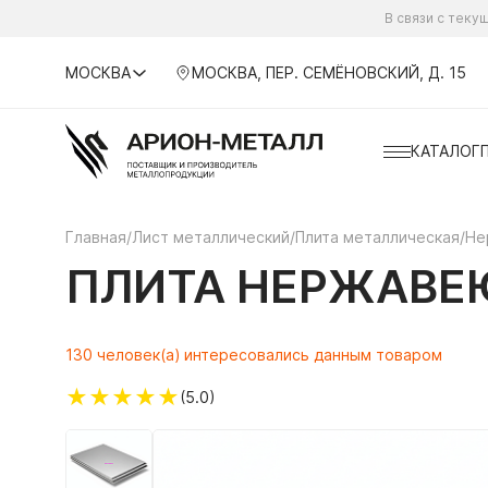
В связи с тек
МОСКВА
МОСКВА, ПЕР. СЕМЁНОВСКИЙ, Д. 15
КАТАЛОГ
Главная
/
Лист металлический
/
Плита металлическая
/
Не
ПЛИТА НЕРЖАВЕЮ
130 человек(а) интересовались данным товаром
★
★
★
★
★
(5.0)