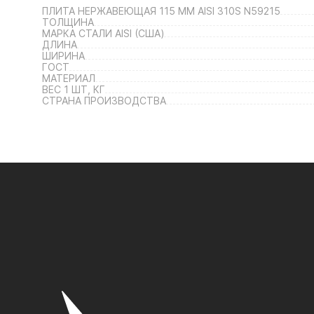
ПЛИТА НЕРЖАВЕЮЩАЯ 115 ММ AISI 310S N59215
ТОЛЩИНА
МАРКА СТАЛИ AISI (США)
ДЛИНА
ШИРИНА
ГОСТ
МАТЕРИАЛ
ВЕС 1 ШТ, КГ
СТРАНА ПРОИЗВОДСТВА