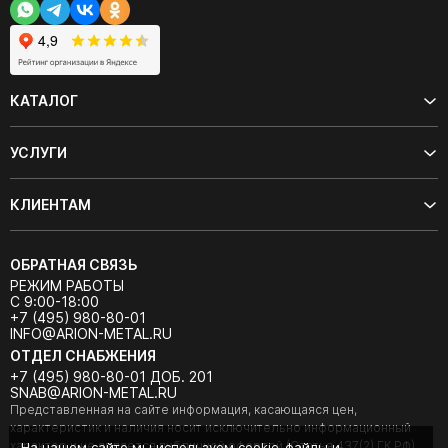
КАТАЛОГ
УСЛУГИ
КЛИЕНТАМ
ОБРАТНАЯ СВЯЗЬ
РЕЖИМ РАБОТЫ
С 9:00-18:00
+7 (495) 980-80-01
INFO@ARION-METAL.RU
ОТДЕЛ СНАБЖЕНИЯ
+7 (495) 980-80-01 ДОБ. 201
SNAB@ARION-METAL.RU
Представленная на сайте информация, касающаяся цен,
характеристик и наличия носит исключительно информационный
характер и не является публичной офертой (Статья 437(2) ГК РФ).
На нашем сайте мы используем cookie-файлы и