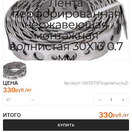
ЦЕНА
Артикул: N93976
Поделиться
330
руб./кг
−
+
КГ
330
ИТОГО
руб./кг
КУПИТЬ