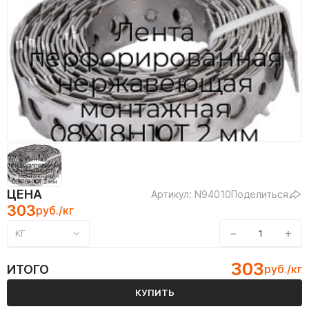
ЦЕНА
Артикул: N94010
Поделиться
303
руб./кг
−
+
КГ
303
ИТОГО
руб./кг
КУПИТЬ