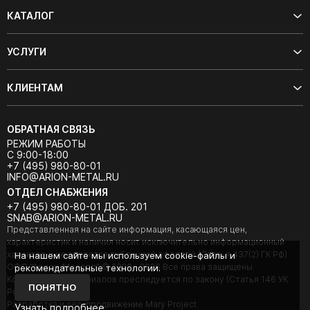
КАТАЛОГ
УСЛУГИ
КЛИЕНТАМ
ОБРАТНАЯ СВЯЗЬ
РЕЖИМ РАБОТЫ
С 9:00-18:00
+7 (495) 980-80-01
INFO@ARION-METAL.RU
ОТДЕЛ СНАБЖЕНИЯ
+7 (495) 980-80-01 ДОБ. 201
SNAB@ARION-METAL.RU
Представленная на сайте информация, касающаяся цен,
характеристик и наличия носит исключительно информационный
характер и не является публичной офертой (Статья 437(2) ГК РФ).
На нашем сайте мы используем cookie-файлы и
ООО "Арион-Металл" © 2020 - 2026 Все права защищены.
рекомендательные технологии.
Копирование материалов преследуется по закону (Статья 146 УК
ПОНЯТНО
РФ).
Разработка и seo-продвижение Mary Project
Узнать подробнее