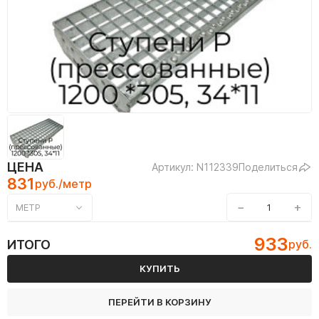
ЦЕНА
Артикул: N112339
Поделиться
831
руб./метр
−
+
МЕТР
933
ИТОГО
руб.
КУПИТЬ
ПЕРЕЙТИ В КОРЗИНУ