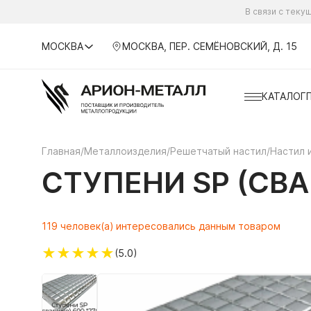
В связи с тек
МОСКВА
МОСКВА, ПЕР. СЕМЁНОВСКИЙ, Д. 15
КАТАЛОГ
Главная
/
Металлоизделия
/
Решетчатый настил
/
Настил 
СТУПЕНИ SP (СВА
119 человек(а) интересовались данным товаром
★
★
★
★
★
(5.0)