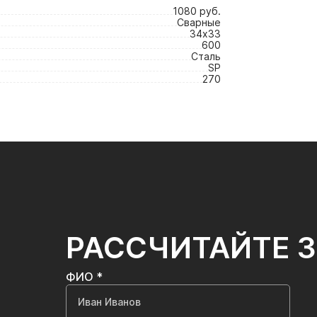
1080 руб.
Сварные
34х33
600
Сталь
SP
270
РАССЧИТАЙТЕ 
ФИО *