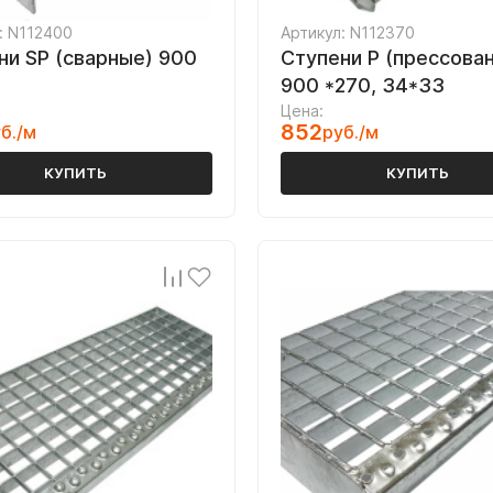
: N112400
Артикул: N112370
ни SP (сварные) 900
Ступени P (прессова
900 *270, 34*33
Цена:
852
б./м
руб./м
КУПИТЬ
КУПИТЬ