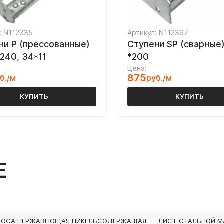
: N112335
Артикул: N112397
ни P (прессованные)
Ступени SP (сварные
240, 34*11
*200
Цена:
875
б./м
руб./м
КУПИТЬ
КУПИТЬ
Е
ЛОСА НЕРЖАВЕЮЩАЯ НИКЕЛЬСОДЕРЖАЩАЯ
ЛИСТ СТАЛЬНОЙ МА