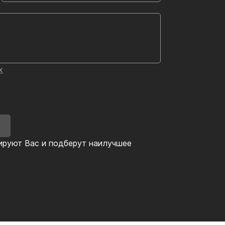
х
У
ируют Вас и подберут наилучшее