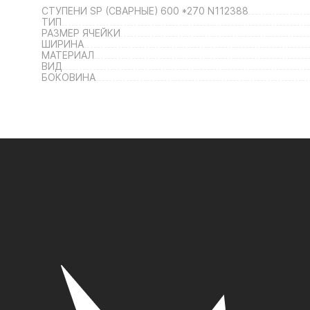
СТУПЕНИ SP (СВАРНЫЕ) 600 *270 N112388
ТИП
РАЗМЕР ЯЧЕЙКИ
ШИРИНА
МАТЕРИАЛ
ВИД
БОКОВИНА