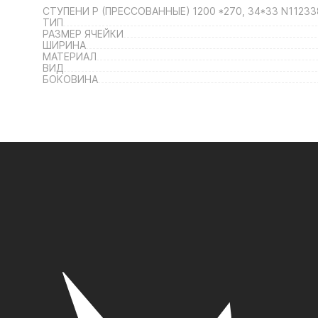
СТУПЕНИ P (ПРЕССОВАННЫЕ) 1200 *270, 34*33 N11233
ТИП
РАЗМЕР ЯЧЕЙКИ
ШИРИНА
МАТЕРИАЛ
ВИД
БОКОВИНА