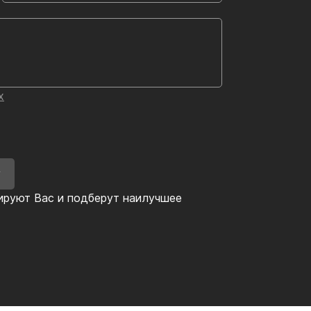
х
У
ируют Вас и подберут наилучшее