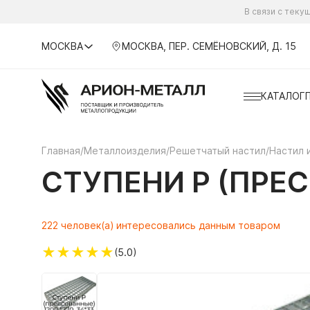
В связи с тек
МОСКВА
МОСКВА, ПЕР. СЕМЁНОВСКИЙ, Д. 15
КАТАЛОГ
Главная
/
Металлоизделия
/
Решетчатый настил
/
Настил 
СТУПЕНИ P (ПРЕС
222 человек(а) интересовались данным товаром
★
★
★
★
★
(5.0)