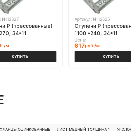
: N112327
Артикул: N112325
ни P (прессованные)
Ступени P (прессова
270, 34*11
1100 *240, 34*11
Цена:
817
б./м
руб./м
КУПИТЬ
КУПИТЬ
Е
ФЛАНЦЫ ОЦИНКОВАННЫЕ
ЛИСТ МЕДНЫЙ ТОЛЩИНА 1
УГОЛО