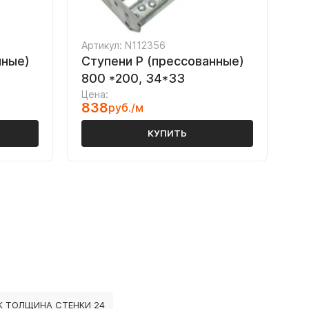
Артикул: N112356
нные)
Ступени P (прессованные)
800 *200, 34*33
Цена:
838
руб./м
КУПИТЬ
К ТОЛЩИНА СТЕНКИ 24