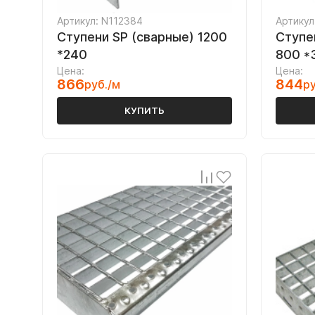
Артикул: N112384
Артикул
Ступени SP (сварные) 1200
Ступе
*240
800 *
Цена:
Цена:
866
844
руб./м
ру
КУПИТЬ