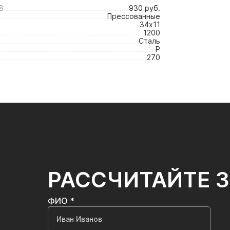
8
930 руб.
Прессованные
34х11
1200
Сталь
P
270
РАССЧИТАЙТЕ 
ФИО *