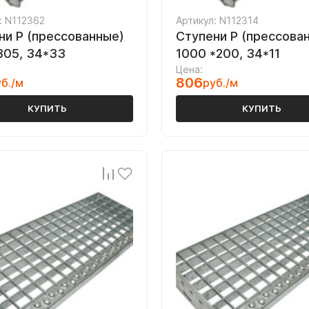
: N112362
Артикул: N112314
ни P (прессованные)
Ступени P (прессова
305, 34*33
1000 *200, 34*11
Цена:
806
б./м
руб./м
КУПИТЬ
КУПИТЬ