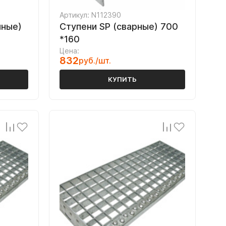
Артикул: N112390
нные)
Ступени SP (сварные) 700
*160
Цена:
832
руб./шт.
КУПИТЬ