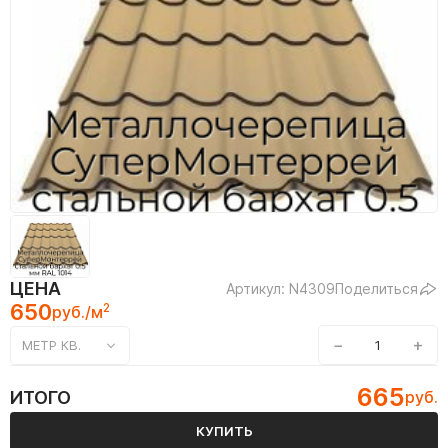
ЦЕНА
Артикул: N4309
Поделиться
650
2
руб./м
−
+
МЕТР КВ.
665
ИТОГО
руб.
КУПИТЬ