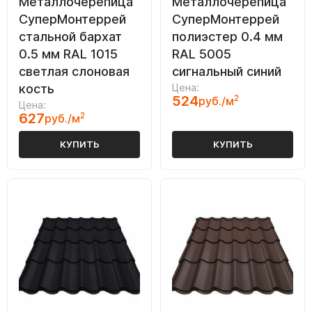
Металлочерепица
Металлочерепица
СуперМонтеррей
СуперМонтеррей
стальной бархат
полиэстер 0.4 мм
0.5 мм RAL 1015
RAL 5005
светлая слоновая
сигнальный синий
кость
Цена:
524
2
руб./м
Цена:
627
2
руб./м
КУПИТЬ
КУПИТЬ