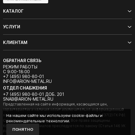
КАТАЛОГ
УСЛУГИ
КЛИЕНТАМ
ОБРАТНАЯ СВЯЗЬ
РЕЖИМ РАБОТЫ
С 9:00-18:00
+7 (495) 980-80-01
INFO@ARION-METAL.RU
ОТДЕЛ СНАБЖЕНИЯ
+7 (495) 980-80-01 ДОБ. 201
SNAB@ARION-METAL.RU
Представленная на сайте информация, касающаяся цен,
характеристик и наличия носит исключительно информационный
характер и не является публичной офертой (Статья 437(2) ГК РФ).
На нашем сайте мы используем cookie-файлы и
ООО "Арион-Металл" © 2020 - 2026 Все права защищены.
рекомендательные технологии.
Копирование материалов преследуется по закону (Статья 146 УК
ПОНЯТНО
РФ).