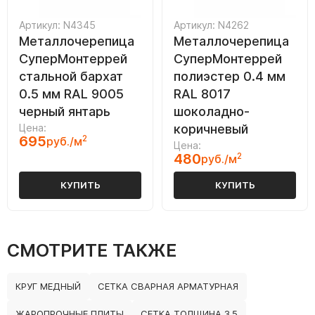
Артикул: N4345
Артикул: N4262
Металлочерепица
Металлочерепица
СуперМонтеррей
СуперМонтеррей
стальной бархат
полиэстер 0.4 мм
0.5 мм RAL 9005
RAL 8017
черный янтарь
шоколадно-
Цена:
коричневый
695
2
руб./м
Цена:
480
2
руб./м
КУПИТЬ
КУПИТЬ
СМОТРИТЕ ТАКЖЕ
КРУГ МЕДНЫЙ
СЕТКА СВАРНАЯ АРМАТУРНАЯ
ЖАРОПРОЧНЫЕ ПЛИТЫ
СЕТКА ТОЛЩИНА 3.5