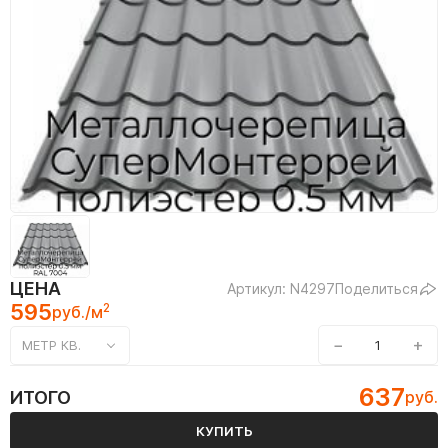
ЦЕНА
Артикул: N4297
Поделиться
595
2
руб./м
−
+
МЕТР КВ.
637
ИТОГО
руб.
КУПИТЬ