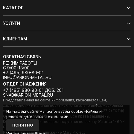
КАТАЛОГ
УСЛУГИ
КЛИЕНТАМ
ОБРАТНАЯ СВЯЗЬ
РЕЖИМ РАБОТЫ
С 9:00-18:00
+7 (495) 980-80-01
INFO@ARION-METAL.RU
ОТДЕЛ СНАБЖЕНИЯ
+7 (495) 980-80-01 ДОБ. 201
SNAB@ARION-METAL.RU
Представленная на сайте информация, касающаяся цен,
характеристик и наличия носит исключительно информационный
характер и не является публичной офертой (Статья 437(2) ГК РФ).
На нашем сайте мы используем cookie-файлы и
ООО "Арион-Металл" © 2020 - 2026 Все права защищены.
рекомендательные технологии.
Копирование материалов преследуется по закону (Статья 146 УК
ПОНЯТНО
РФ).
Разработка и seo-продвижение Mary Project
Узнать подробнее