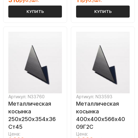
316
11
руб./шт.
руб./шт.
КУПИТЬ
КУПИТЬ
Артикул: N33760
Артикул: N33593
Металлическая
Металлическая
косынка
косынка
250х250х354х36
400х400х566х40
Ст45
09Г2С
Цена:
Цена: