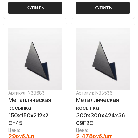
КУПИТЬ
КУПИТЬ
Артикул: N33683
Артикул: N33536
Металлическая
Металлическая
косынка
косынка
150х150х212х2
300х300х424х36
Ст45
09Г2С
Цена:
Цена:
29
2 478
руб./шт.
руб./шт.