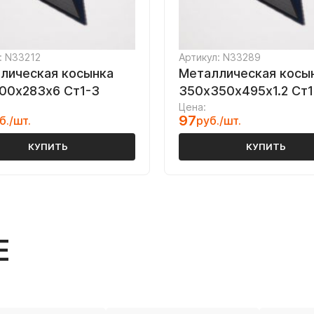
: N33212
Артикул: N33289
лическая косынка
Металлическая косы
00х283х6 Ст1-3
350х350х495х1.2 Ст1
Цена:
97
б./шт.
руб./шт.
КУПИТЬ
КУПИТЬ
Е