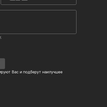
х
У
ируют Вас и подберут наилучшее