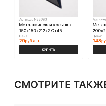
Артикул: N33683
Артикул
Металлическая косынка
Метал
150х150х212х2 Ст45
200х2
Цена:
Цена:
29
143
руб./шт.
ру
КУПИТЬ
СМОТРИТЕ ТАКЖ