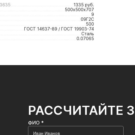
3635
1335 руб.
500х500х707
9
09Г2С
500
ГОСТ 14637-89 / ГОСТ 19903-74
Сталь
0.07065
РАССЧИТАЙТЕ 
ФИО *