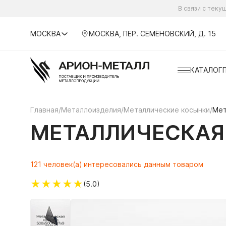
В связи с тек
МОСКВА
МОСКВА, ПЕР. СЕМЁНОВСКИЙ, Д. 15
КАТАЛОГ
Главная
/
Металлоизделия
/
Металлические косынки
/
Мет
МЕТАЛЛИЧЕСКАЯ 
121 человек(а) интересовались данным товаром
★
★
★
★
★
(5.0)