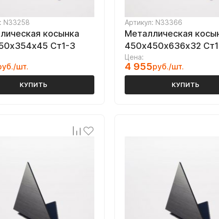
: N33258
Артикул: N33366
лическая косынка
Металлическая косы
50х354х45 Ст1-3
450х450х636х32 Ст1
Цена:
4 955
руб./шт.
руб./шт.
КУПИТЬ
КУПИТЬ