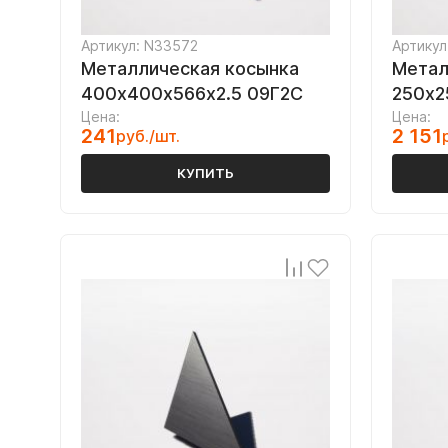
Артикул: N33572
Артикул
Металлическая косынка
Метал
400х400х566х2.5 09Г2С
250х2
Цена:
Цена:
241
2 151
руб./шт.
КУПИТЬ