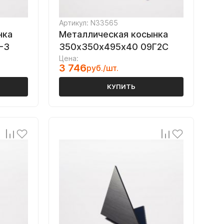
Артикул: N33565
нка
Металлическая косынка
-3
350х350х495х40 09Г2С
Цена:
3 746
руб./шт.
КУПИТЬ