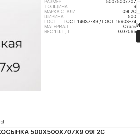
РАЗМЕР
500х500х707
ТОЛЩИНА
9
МАРКА СТАЛИ
09Г2С
ШИРИНА
500
ГОСТ
ГОСТ 14637-89 / ГОСТ 19903-74
МАТЕРИАЛ
Сталь
ВЕС 1 ШТ, Т
0.07065
ВЫ
ОСЫНКА 500Х500Х707Х9 09Г2С