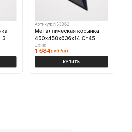
Артикул: N33862
нка
Металлическая косынка
-3
450х450х636х14 Ст45
Цена:
1 684
руб./шт.
КУПИТЬ