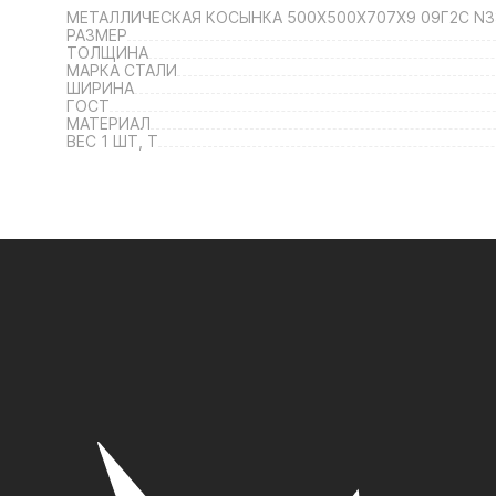
МЕТАЛЛИЧЕСКАЯ КОСЫНКА 500Х500Х707Х9 09Г2С N3
РАЗМЕР
ТОЛЩИНА
МАРКА СТАЛИ
ШИРИНА
ГОСТ
МАТЕРИАЛ
ВЕС 1 ШТ, Т